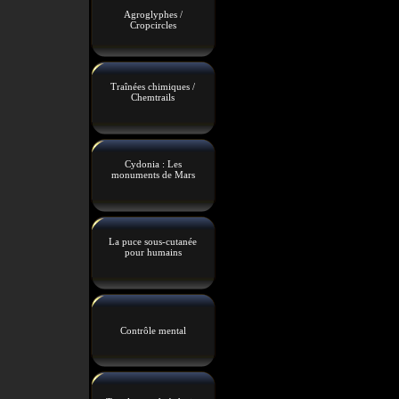
Agroglyphes /
Cropcircles
Traînées chimiques /
Chemtrails
Cydonia : Les
monuments de Mars
La puce sous-cutanée
pour humains
Contrôle mental