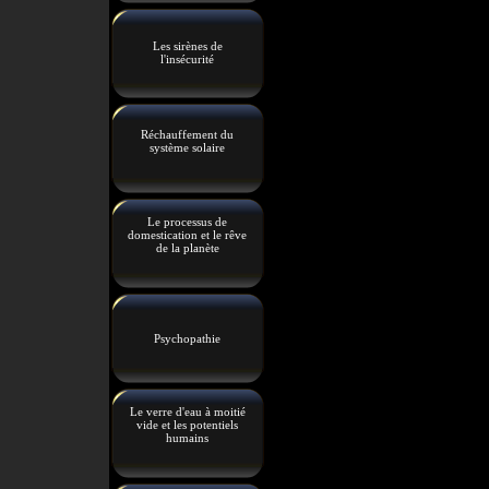
Les sirènes de
l'insécurité
Réchauffement du
système solaire
Le processus de
domestication et le rêve
de la planète
Psychopathie
Le verre d'eau à moitié
vide et les potentiels
humains