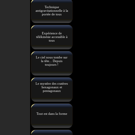
Technique
antigravitationnelle à la
portée de tous
Expérience de
télékinésie accessible à
tous
Le ciel nous tombe sur
la tête... Depuis
toujours !
Le mystère des cratères
hexagonaux et
pentagonaux
Tout est dans la forme