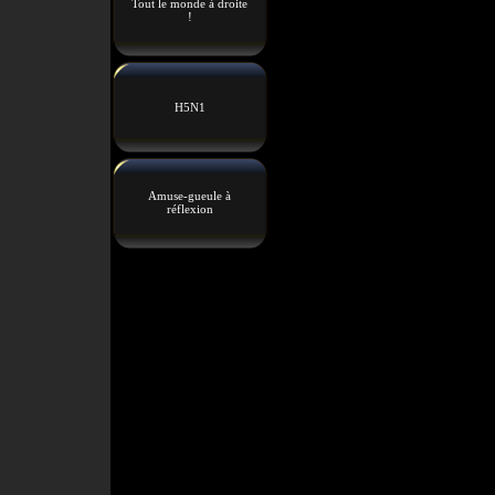
Tout le monde à droite
!
H5N1
Amuse-gueule à
réflexion