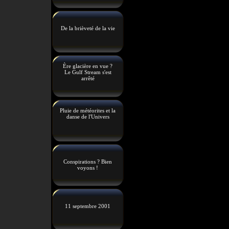
De la brièveté de la vie
Ère glacière en vue ?
Le Gulf Stream s'est
arrêté
Pluie de météorites et la
danse de l'Univers
Conspirations ? Bien
voyons !
11 septembre 2001