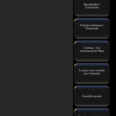
Agroglyphes /
Cropcircles
Traînées chimiques /
Chemtrails
Cydonia : Les
monuments de Mars
La puce sous-cutanée
pour humains
Contrôle mental