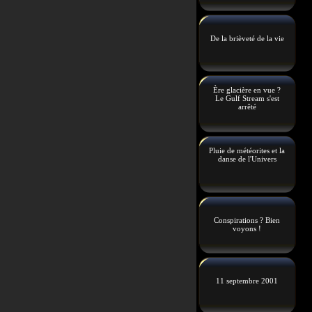
De la brièveté de la vie
Ère glacière en vue ?
Le Gulf Stream s'est
arrêté
Pluie de météorites et la
danse de l'Univers
Conspirations ? Bien
voyons !
11 septembre 2001