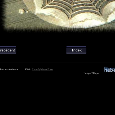
2008 -
Zone-7@Zone-7.Net
Design Web par :