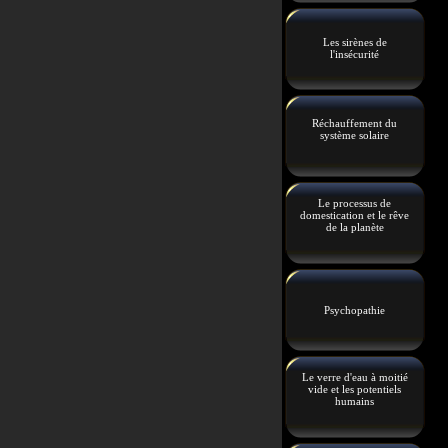
Les sirènes de
l'insécurité
Réchauffement du
système solaire
Le processus de
domestication et le rêve
de la planète
Psychopathie
Le verre d'eau à moitié
vide et les potentiels
humains