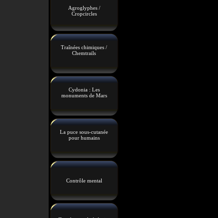
Agroglyphes /
Cropcircles
Traînées chimiques /
Chemtrails
Cydonia : Les
monuments de Mars
La puce sous-cutanée
pour humains
Contrôle mental