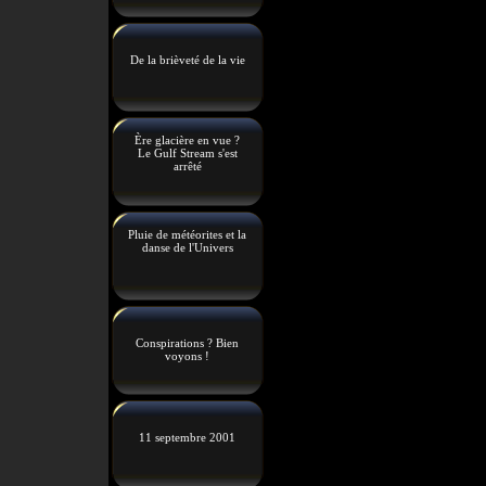
De la brièveté de la vie
Ère glacière en vue ?
Le Gulf Stream s'est
arrêté
Pluie de météorites et la
danse de l'Univers
Conspirations ? Bien
voyons !
11 septembre 2001