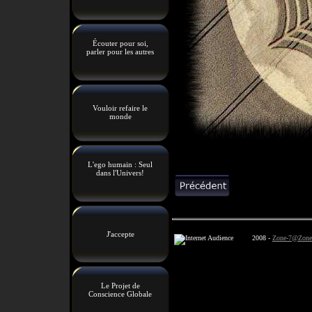
Écouter pour soi,
parler pour les autres
Vouloir refaire le
monde
L'ego humain : Seul
dans l'Univers!
J'accepte
2008 -
Zone-7@Zone
Le Projet de
Conscience Globale