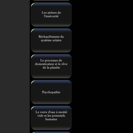
Les sirènes de
l'insécurité
Réchauffement du
système solaire
Le processus de
domestication et le rêve
de la planète
Psychopathie
Le verre d'eau à moitié
vide et les potentiels
humains