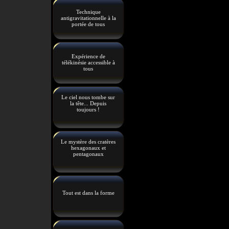
Technique
antigravitationnelle à la
portée de tous
Expérience de
télékinésie accessible à
tous
Le ciel nous tombe sur
la tête... Depuis
toujours !
Le mystère des cratères
hexagonaux et
pentagonaux
Tout est dans la forme