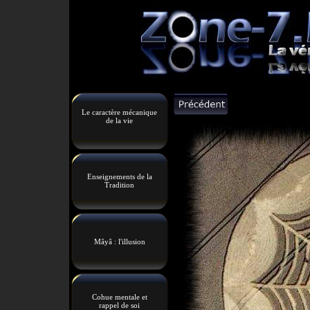
Le caractère mécanique
de la vie
Enseignements de la
Tradition
Mâyâ : l'illusion
Cohue mentale et
rappel de soi