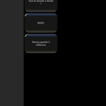
Tout le monde à droite
!
H5N1
Amuse-gueule à
réflexion