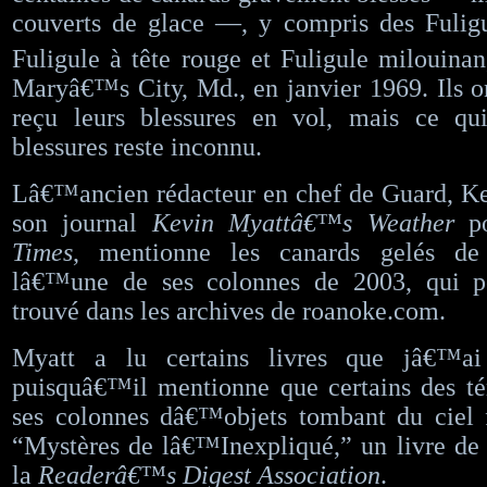
couverts de glace —, y compris des Fuligu
Fuligule à tête rouge et Fuligule milouina
Maryâ€™s City, Md., en janvier 1969. Ils 
reçu leurs blessures en vol, mais ce qu
blessures reste inconnu.
Lâ€™ancien rédacteur en chef de Guard, Ke
son journal
Kevin Myattâ€™s Weather
po
Times
, mentionne les canards gelés de 
lâ€™une de ses colonnes de 2003, qui p
trouvé dans les archives de roanoke.com.
Myatt a lu certains livres que jâ€™ai
puisquâ€™il mentionne que certains des t
ses colonnes dâ€™objets tombant du ciel f
“Mystères de lâ€™Inexpliqué,” un livre de
la
Readerâ€™s Digest Association
.