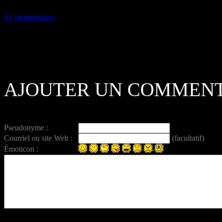
0 Commentaires
AJOUTER UN COMMENT
Pseudonyme :
Courriel ou site Web :
(facultatif)
Émoticon :
Entrez ce code anti-spam :