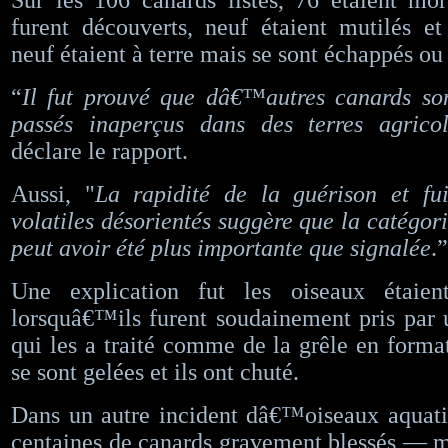
Sur les 106 canards listés, 76 étaient mo
furent découverts, neuf étaient mutilés et
neuf étaient à terre mais se sont échappés ou 
“
Il fut prouvé que dâ€™autres canards so
passés inaperçus dans des terres agricol
déclare le rapport.
Aussi, "
La rapidité de la guérison et fui
volatiles désorientés suggère que la catégori
peut avoir été plus importante que signalée
.”
Une explication fut les oiseaux étaien
lorsquâ€™ils furent soudainement pris par 
qui les a traité comme de la grêle en format
se sont gelées et ils ont chuté.
Dans un autre incident dâ€™oiseaux aquati
centaines de canards gravement blessés — m