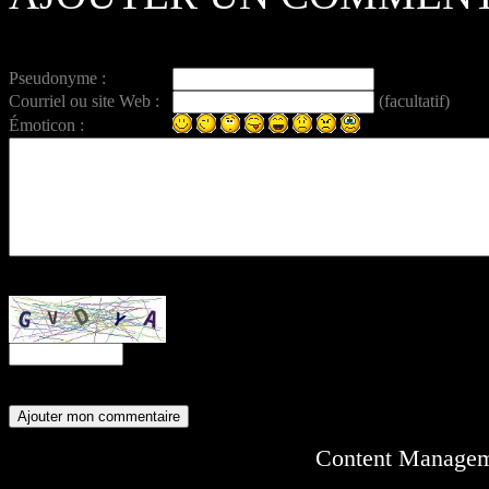
Pseudonyme :
Courriel ou site Web :
(facultatif)
Émoticon :
Entrez ce code anti-spam :
Content Manage