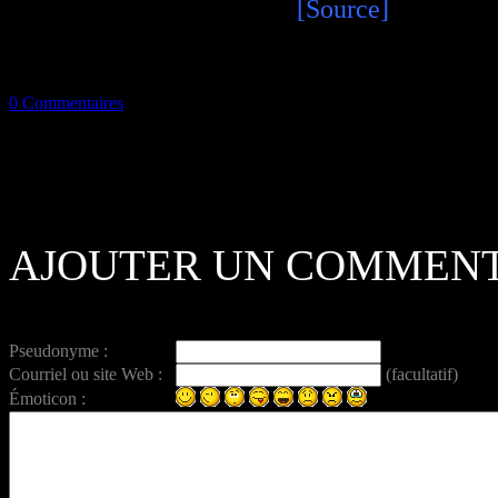
[Source]
0 Commentaires
AJOUTER UN COMMENT
Pseudonyme :
Courriel ou site Web :
(facultatif)
Émoticon :