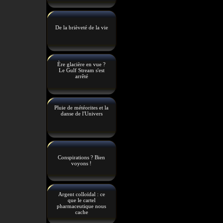
De la brièveté de la vie
Ère glacière en vue ?
Le Gulf Stream s'est
arrêté
Pluie de météorites et la
danse de l'Univers
Conspirations ? Bien
voyons !
Argent colloïdal : ce
que le cartel
pharmaceutique nous
cache