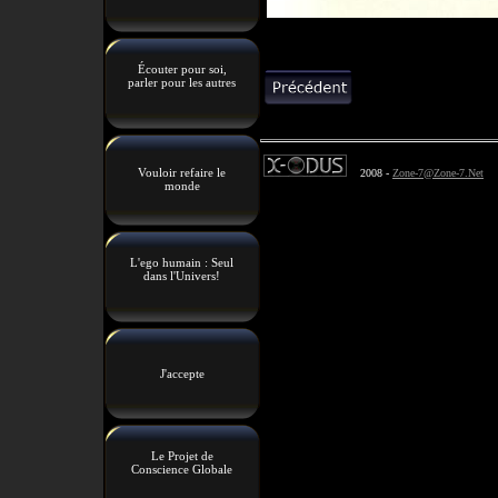
Écouter pour soi,
parler pour les autres
Vouloir refaire le
2008 -
Zone-7@Zone-7.Net
monde
L'ego humain : Seul
dans l'Univers!
J'accepte
Le Projet de
Conscience Globale