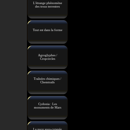
L'étrange phénomène
des trous terrestres
Tout est dans la forme
Agroglyphes /
Cropcircles
Traînées chimiques /
Chemtrails
Cydonia : Les
monuments de Mars
La puce sous-cutanée