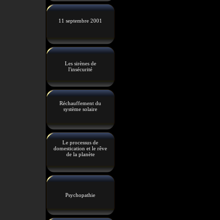
11 septembre 2001
Les sirènes de
l'insécurité
Réchauffement du
système solaire
Le processus de
domestication et le rêve
de la planète
Psychopathie