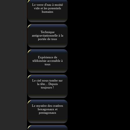
Le verre d'eau à moitié
vide et les potentiels
humains
Technique
antigravitationnelle à la
portée de tous
Expérience de
télékinésie accessible à
tous
Le ciel nous tombe sur
la tête... Depuis
toujours !
Le mystère des cratères
hexagonaux et
pentagonaux