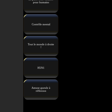
pour humains
Contrôle mental
Tout le monde à droite
!
H5N1
Amuse-gueule à
réflexion