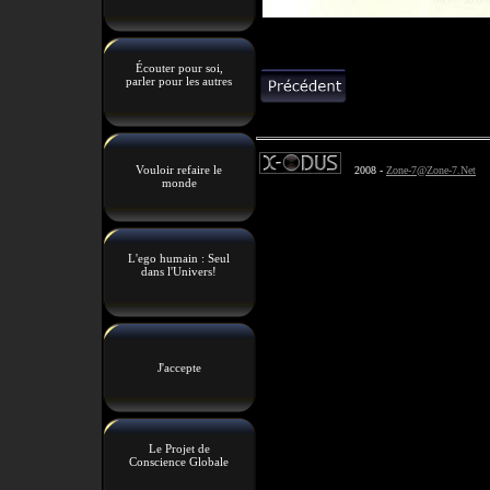
Écouter pour soi,
parler pour les autres
Vouloir refaire le
2008 -
Zone-7@Zone-7.Net
monde
L'ego humain : Seul
dans l'Univers!
J'accepte
Le Projet de
Conscience Globale