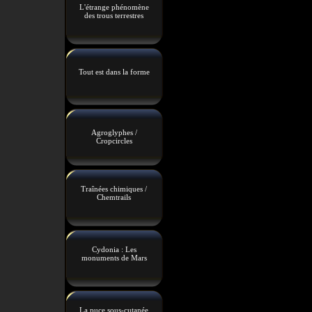
L'étrange phénomène
des trous terrestres
Tout est dans la forme
Agroglyphes /
Cropcircles
Traînées chimiques /
Chemtrails
Cydonia : Les
monuments de Mars
La puce sous-cutanée