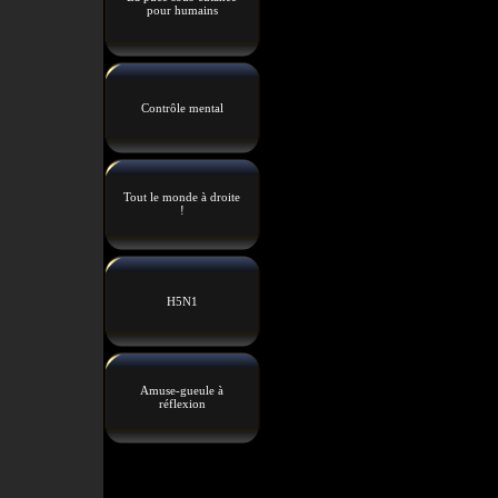
pour humains
Contrôle mental
Tout le monde à droite
!
H5N1
Amuse-gueule à
réflexion