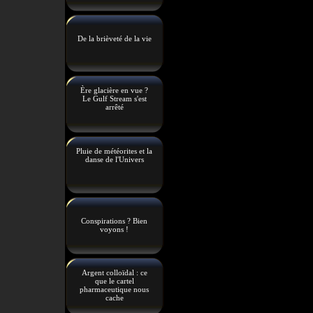
De la brièveté de la vie
Ère glacière en vue ?
Le Gulf Stream s'est
arrêté
Pluie de météorites et la
danse de l'Univers
Conspirations ? Bien
voyons !
Argent colloïdal : ce
que le cartel
pharmaceutique nous
cache