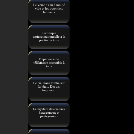
Le verre d'eau à moitié
vide et les potentiels
humains
Technique
antigravitationnelle à la
portée de tous
Expérience de
télékinésie accessible à
tous
Le ciel nous tombe sur
la tête... Depuis
toujours !
Le mystère des cratères
hexagonaux et
pentagonaux