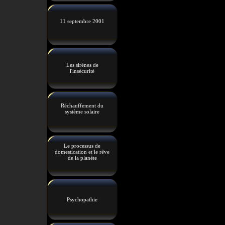
11 septembre 2001
Les sirènes de
l'insécurité
Réchauffement du
système solaire
Le processus de
domestication et le rêve
de la planète
Psychopathie