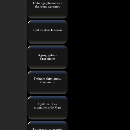
L'étrange phénomène
des trous terrestres
Tout est dans la forme
Agroglyphes /
Cropcircles
Traînées chimiques /
Chemtrails
Cydonia : Les
monuments de Mars
La puce sous-cutanée