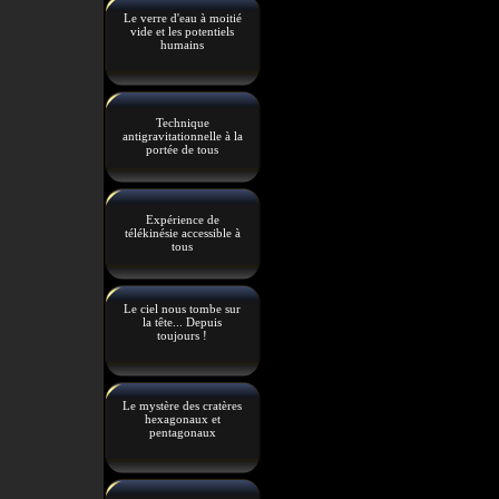
Le verre d'eau à moitié
vide et les potentiels
humains
Technique
antigravitationnelle à la
portée de tous
Expérience de
télékinésie accessible à
tous
Le ciel nous tombe sur
la tête... Depuis
toujours !
Le mystère des cratères
hexagonaux et
pentagonaux