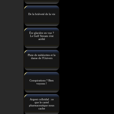
De la brièveté de la vie
Ère glacière en vue ?
Le Gulf Stream s'est
arrêté
Pluie de météorites et la
danse de l'Univers
Conspirations ? Bien
voyons !
Argent colloïdal : ce
que le cartel
pharmaceutique nous
cache