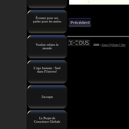
Écouter pour soi,
parler pour les autres
Vouloir refaire le
2008 -
Zone-7@Zone-7.Net
monde
L'ego humain : Seul
dans l'Univers!
J'accepte
Le Projet de
Conscience Globale