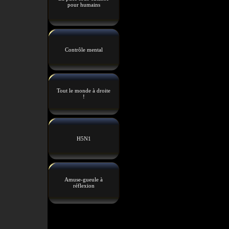
pour humains
Contrôle mental
Tout le monde à droite
!
H5N1
Amuse-gueule à
réflexion