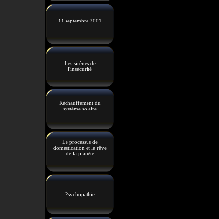
11 septembre 2001
Les sirènes de
l'insécurité
Réchauffement du
système solaire
Le processus de
domestication et le rêve
de la planète
Psychopathie