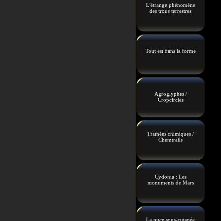
L'étrange phénomène
des trous terrestres
Tout est dans la forme
Agroglyphes /
Cropcircles
Traînées chimiques /
Chemtrails
Cydonia : Les
monuments de Mars
La puce sous-cutanée