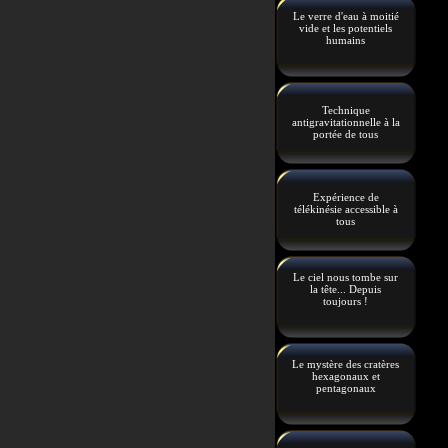
Le verre d'eau à moitié
vide et les potentiels
humains
Technique
antigravitationnelle à la
portée de tous
Expérience de
télékinésie accessible à
tous
Le ciel nous tombe sur
la tête... Depuis
toujours !
Le mystère des cratères
hexagonaux et
pentagonaux