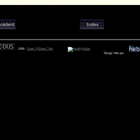
2008 -
Zone-7@Zone-7.Net
Design Web par :