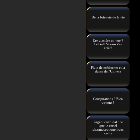
De la brièveté de la vie
Ère glacière en vue ?
Le Gulf Stream s'est
arrêté
Pluie de météorites et la
danse de l'Univers
Conspirations ? Bien
voyons !
Argent colloïdal : ce
que le cartel
pharmaceutique nous
cache