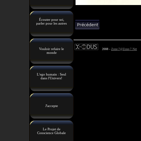
Écouter pour soi,
parler pour les autres
Vouloir refaire le
2008 -
Zone-7@Zone-7.Net
monde
L'ego humain : Seul
dans l'Univers!
J'accepte
Le Projet de
Conscience Globale