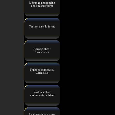
L'étrange phénomène
des trous terrestres
Tout est dans la forme
Agroglyphes /
Cropcircles
Traînées chimiques /
Chemtrails
Cydonia : Les
monuments de Mars
La puce sous-cutanée