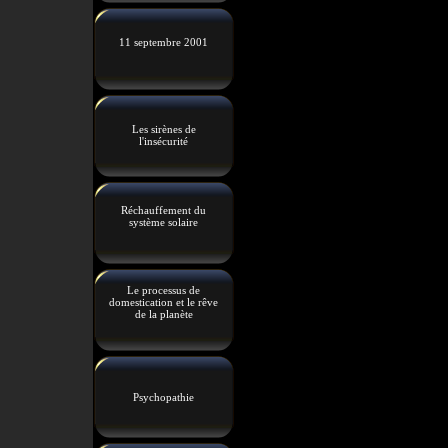
11 septembre 2001
Les sirènes de
l'insécurité
Réchauffement du
système solaire
Le processus de
domestication et le rêve
de la planète
Psychopathie