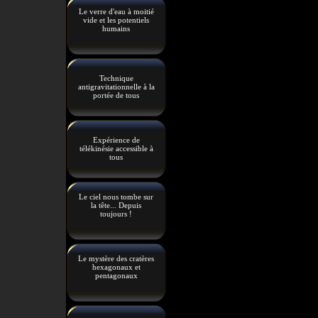
Le verre d'eau à moitié
vide et les potentiels
humains
Technique
antigravitationnelle à la
portée de tous
Expérience de
télékinésie accessible à
tous
Le ciel nous tombe sur
la tête... Depuis
toujours !
Le mystère des cratères
hexagonaux et
pentagonaux