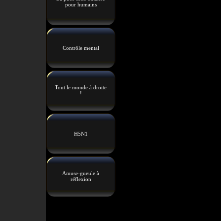
pour humains
Contrôle mental
Tout le monde à droite
!
H5N1
Amuse-gueule à
réflexion