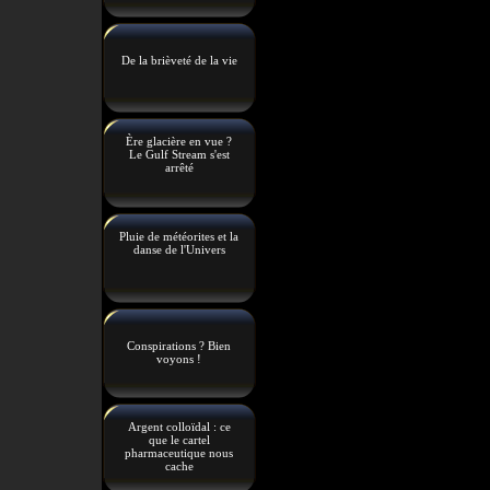
De la brièveté de la vie
Ère glacière en vue ?
Le Gulf Stream s'est
arrêté
Pluie de météorites et la
danse de l'Univers
Conspirations ? Bien
voyons !
Argent colloïdal : ce
que le cartel
pharmaceutique nous
cache