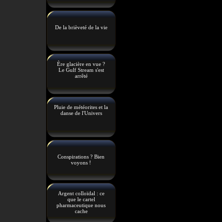
De la brièveté de la vie
Ère glacière en vue ?
Le Gulf Stream s'est
arrêté
Pluie de météorites et la
danse de l'Univers
Conspirations ? Bien
voyons !
Argent colloïdal : ce
que le cartel
pharmaceutique nous
cache