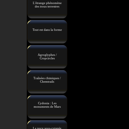
L'étrange phénomène
des trous terrestres
Tout est dans la forme
Agroglyphes /
Cropcircles
Traînées chimiques /
Chemtrails
Cydonia : Les
monuments de Mars
La puce sous-cutanée