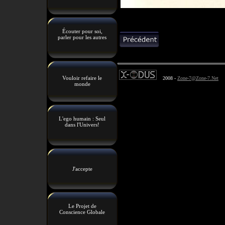
Écouter pour soi,
parler pour les autres
Vouloir refaire le
2008 -
Zone-7@Zone-7.Net
monde
L'ego humain : Seul
dans l'Univers!
J'accepte
Le Projet de
Conscience Globale