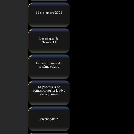
11 septembre 2001
Les sirènes de
l'insécurité
Réchauffement du
système solaire
Le processus de
domestication et le rêve
de la planète
Psychopathie