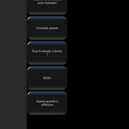
pour humains
Contrôle mental
Tout le monde à droite
!
H5N1
Amuse-gueule à
réflexion