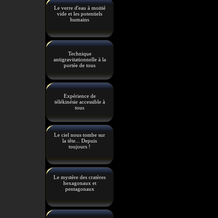
Le verre d'eau à moitié
vide et les potentiels
humains
Technique
antigravitationnelle à la
portée de tous
Expérience de
télékinésie accessible à
tous
Le ciel nous tombe sur
la tête... Depuis
toujours !
Le mystère des cratères
hexagonaux et
pentagonaux