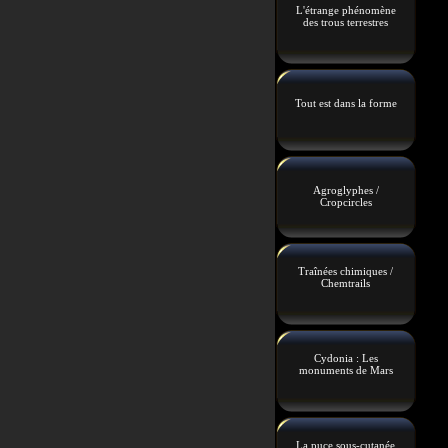
L'étrange phénomène
des trous terrestres
Tout est dans la forme
Agroglyphes /
Cropcircles
Traînées chimiques /
Chemtrails
Cydonia : Les
monuments de Mars
La puce sous-cutanée