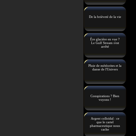
De la brièveté de la vie
Ère glacière en vue ?
Le Gulf Stream s'est
arrêté
Pluie de météorites et la
danse de l'Univers
Conspirations ? Bien
voyons !
Argent colloïdal : ce
que le cartel
pharmaceutique nous
cache