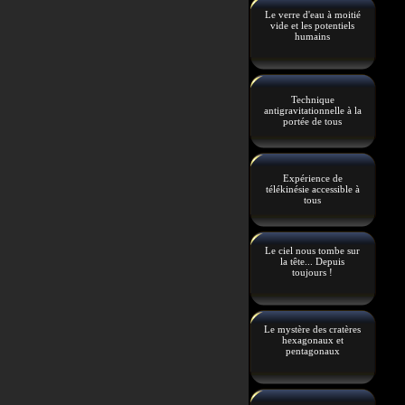
Le verre d'eau à moitié
vide et les potentiels
humains
Technique
antigravitationnelle à la
portée de tous
Expérience de
télékinésie accessible à
tous
Le ciel nous tombe sur
la tête... Depuis
toujours !
Le mystère des cratères
hexagonaux et
pentagonaux