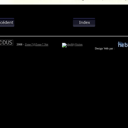
2008 -
Zone-7@Zone-7.Net
Design Web par :