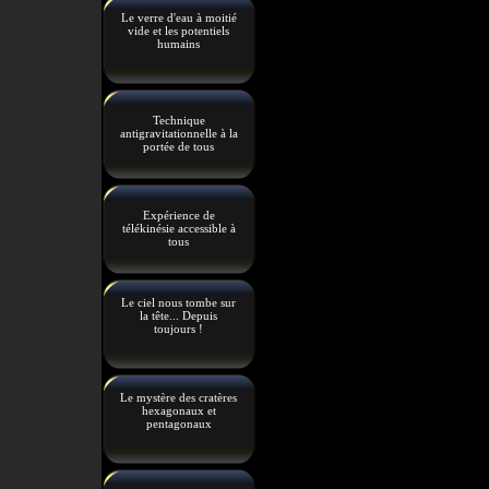
Le verre d'eau à moitié
vide et les potentiels
humains
Technique
antigravitationnelle à la
portée de tous
Expérience de
télékinésie accessible à
tous
Le ciel nous tombe sur
la tête... Depuis
toujours !
Le mystère des cratères
hexagonaux et
pentagonaux