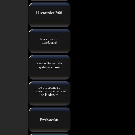
11 septembre 2001
Les sirènes de
l'insécurité
Réchauffement du
système solaire
Le processus de
domestication et le rêve
de la planète
Psychopathie