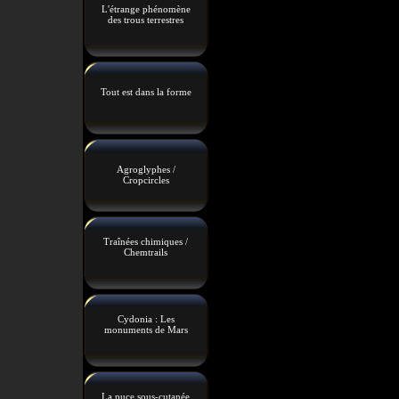
L'étrange phénomène
des trous terrestres
Tout est dans la forme
Agroglyphes /
Cropcircles
Traînées chimiques /
Chemtrails
Cydonia : Les
monuments de Mars
La puce sous-cutanée