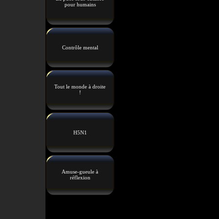
pour humains
Contrôle mental
Tout le monde à droite
!
H5N1
Amuse-gueule à
réflexion