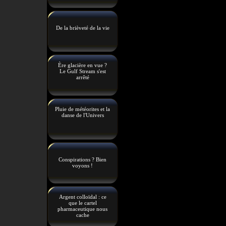
De la brièveté de la vie
Ère glacière en vue ?
Le Gulf Stream s'est
arrêté
Pluie de météorites et la
danse de l'Univers
Conspirations ? Bien
voyons !
Argent colloïdal : ce
que le cartel
pharmaceutique nous
cache