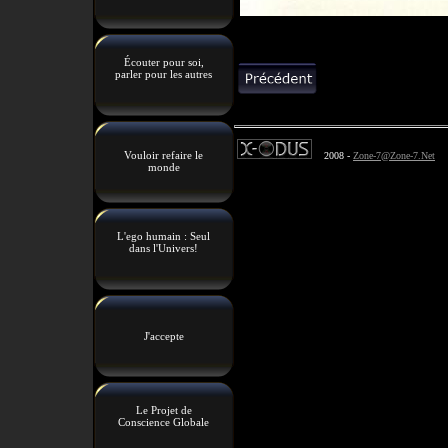
Écouter pour soi,
parler pour les autres
Vouloir refaire le
2008 -
Zone-7@Zone-7.Net
monde
L'ego humain : Seul
dans l'Univers!
J'accepte
Le Projet de
Conscience Globale