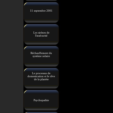
11 septembre 2001
Les sirènes de
l'insécurité
Réchauffement du
système solaire
Le processus de
domestication et le rêve
de la planète
Psychopathie