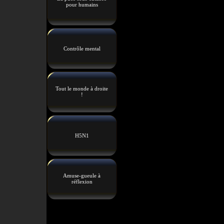
pour humains
Contrôle mental
Tout le monde à droite
!
H5N1
Amuse-gueule à
réflexion