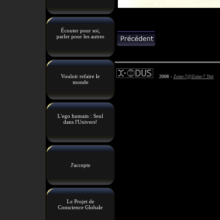
Écouter pour soi,
parler pour les autres
Vouloir refaire le
2008 -
Zone-7@Zone-7.Net
monde
L'ego humain : Seul
dans l'Univers!
J'accepte
Le Projet de
Conscience Globale