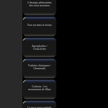
L'étrange phénomène
des trous terrestres
Tout est dans la forme
Agroglyphes /
Cropcircles
Traînées chimiques /
Chemtrails
Cydonia : Les
monuments de Mars
La puce sous-cutanée