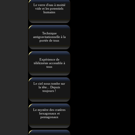
Le verre d'eau à moitié
vide et les potentiels
humains
Technique
antigravitationnelle à la
portée de tous
Expérience de
télékinésie accessible à
tous
Le ciel nous tombe sur
la tête... Depuis
toujours !
Le mystère des cratères
hexagonaux et
pentagonaux