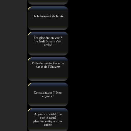
De la brièveté de la vie
Ère glacière en vue ?
Le Gulf Stream s'est
arrêté
Pluie de météorites et la
danse de l'Univers
Conspirations ? Bien
voyons !
Argent colloïdal : ce
que le cartel
pharmaceutique nous
cache