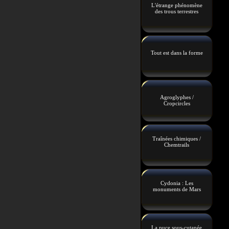
L'étrange phénomène
des trous terrestres
Tout est dans la forme
Agroglyphes /
Cropcircles
Traînées chimiques /
Chemtrails
Cydonia : Les
monuments de Mars
La puce sous-cutanée