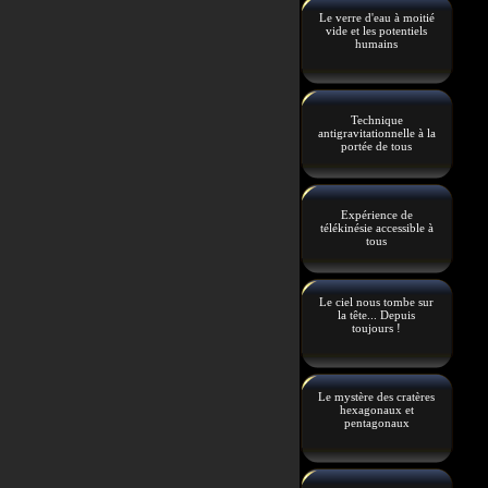
Le verre d'eau à moitié
vide et les potentiels
humains
Technique
antigravitationnelle à la
portée de tous
Expérience de
télékinésie accessible à
tous
Le ciel nous tombe sur
la tête... Depuis
toujours !
Le mystère des cratères
hexagonaux et
pentagonaux