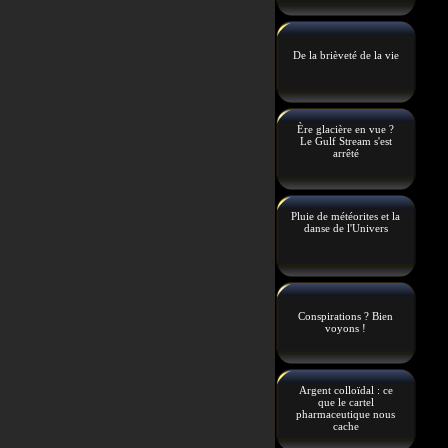
De la brièveté de la vie
Ère glacière en vue ?
Le Gulf Stream s'est
arrêté
Pluie de météorites et la
danse de l'Univers
Conspirations ? Bien
voyons !
Argent colloïdal : ce
que le cartel
pharmaceutique nous
cache