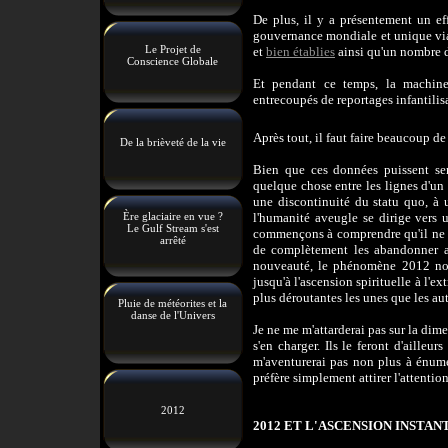
De plus, il y a présentement un ef
gouvernance mondiale et unique vi
Le Projet de
et
bien établies
ainsi qu'un nombre d
Conscience Globale
Et pendant ce temps, la machine
entrecoupés de reportages infantilisa
Après tout, il faut faire beaucoup de 
De la brièveté de la vie
Bien que ces données puissent sem
quelque chose entre les lignes d'u
une discontinuité du statu quo, à 
Ère glaciaire en vue ?
l'humanité aveugle se dirige vers 
Le Gulf Stream s'est
commençons à comprendre qu'il ne s'
arrêté
de complètement les abandonner au
nouveauté, le phénomène 2012 nou
jusqu'à l'ascension spirituelle à l'
plus déroutantes les unes que les aut
Pluie de météorites et la
danse de l'Univers
Je ne me m'attarderai pas sur la dim
s'en charger. Ils le feront d'aill
m'aventurerai pas non plus à énumé
préfère simplement attirer l'attentio
2012
2012 ET L'ASCENSION INSTA