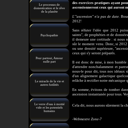
des exercices pratiques ayant pou
Le processus de
ascensionneront ceux qui auront mon
domestication et le rêve
de la planète
L'"ascension" n'a pas de date.
Boudd
2012!
Sans réfuter l'idée que 2012 puiss
saints", de prophéties et de donnée
Psychopathie
il demeure une certitude : si nous 
sûr le moment venu. Donc, si 2012 
ou une densité supérieure, "ascensio
ceux qui s'y seront préparés.
Peur partout, Amour
nulle part
Il est donc de mise, à mon humble av
d'attendre nonchalamment et paress
nous-le pour dit, tous nos idéaux s
d'un alignement galactique quelco
relâche à rectifier notre mécanique 
Le miracle de la vie et
autres futilités
En somme, évitons de tomber dans 
ascension instantanée pour tous. Voy
Le verre d'eau à moitié
Cela dit, nous aurons sûrement la c
vide et les potentiels
humains
-Webmestre Zone-7