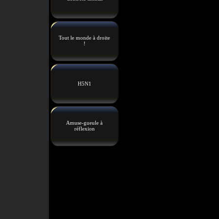
Tout le monde à droite
!
H5N1
Amuse-gueule à
réflexion