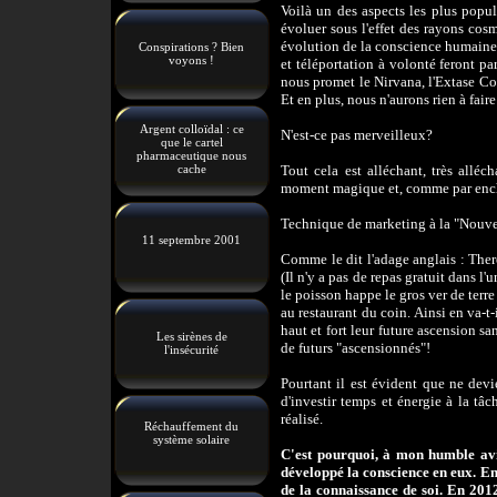
Voilà un des aspects les plus popu
évoluer sous l'effet des rayons cos
évolution de la conscience humaine e
Conspirations ? Bien
voyons !
et téléportation à volonté feront pa
nous promet le Nirvana, l'Extase C
Et en plus, nous n'aurons rien à faire
Argent colloïdal : ce
N'est-ce pas merveilleux?
que le cartel
pharmaceutique nous
cache
Tout cela est alléchant, très alléc
moment magique et, comme par encha
Technique de marketing à la "Nouve
11 septembre 2001
Comme le dit l'adage anglais : There
(Il n'y a pas de repas gratuit dans l'
le poisson happe le gros ver de terre
au restaurant du coin. Ainsi en va-t-
haut et fort leur future ascension s
Les sirènes de
de futurs "ascensionnés"!
l'insécurité
Pourtant il est évident que ne devi
d'investir temps et énergie à la tâ
réalisé.
Réchauffement du
système solaire
C'est pourquoi, à mon humble avi
développé la conscience en eux. E
de la connaissance de soi. En 201