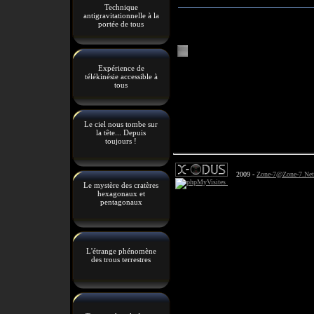
Technique
antigravitationnelle à la
portée de tous
Expérience de
télékinésie accessible à
tous
Le ciel nous tombe sur
la tête... Depuis
toujours !
2009 -
Zone-7@Zone-7.Net
Le mystère des cratères
hexagonaux et
pentagonaux
L'étrange phénomène
des trous terrestres