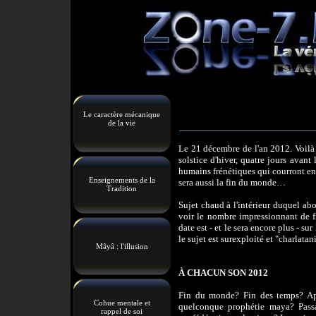
Le caractère mécanique
de la vie
Le 21 décembre de l'an 2012. Voilà l
solstice d'hiver, quatre jours avan
humains frénétiques qui courront en t
Enseignements de la
sera aussi la fin du monde…
Tradition
Sujet chaud à l'intérieur duquel abo
voir le nombre impressionnant de f
date est - et le sera encore plus - su
le sujet est surexploité et "charlatan
Mâyâ : l'illusion
À CHACUN SON 2012
Fin du monde? Fin des temps? Apo
Cohue mentale et
quelconque prophétie maya? Pass
rappel de soi