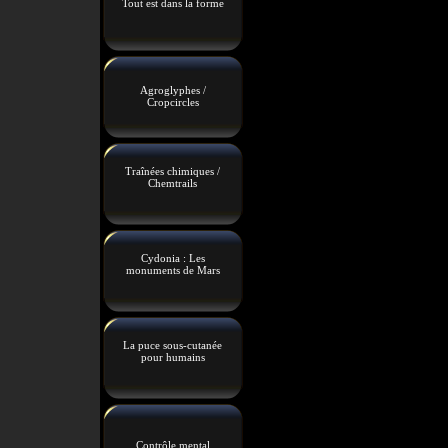
Tout est dans la forme
Agroglyphes /
Cropcircles
Traînées chimiques /
Chemtrails
Cydonia : Les
monuments de Mars
La puce sous-cutanée
pour humains
Contrôle mental