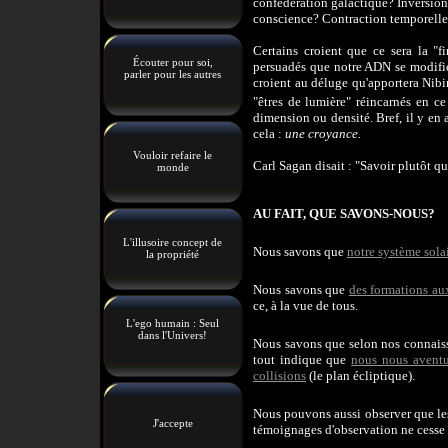
confédération galactique? Inversio
conscience? Contraction temporell
Certains croient que ce sera la "f
Écouter pour soi,
persuadés que notre ADN se modifier
parler pour les autres
croient au déluge qu'apportera Nibi
"êtres de lumière" réincarnés en ce
dimension ou densité. Bref, il y en 
cela :
une croyance.
Vouloir refaire le
Carl Sagan disait : "Savoir plutôt qu
monde
AU FAIT, QUE SAVONS-NOUS?
L'illusoire concept de
Nous savons que
notre système solai
la propriété
Nous savons que
des formations au
ce, à la vue de tous.
L'ego humain : Seul
dans l'Univers!
Nous savons que selon nos connaissa
tout indique que
nous nous aventu
collisions
(le plan écliptique).
Nous pouvons aussi observer que les
J'accepte
témoignages d'observation ne cesse