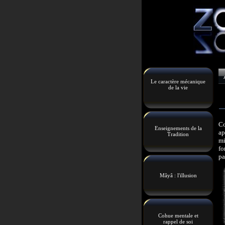
Le caractère mécanique
de la vie
Co
Enseignements de la
ap
Tradition
mi
fo
pa
Mâyâ : l'illusion
Cohue mentale et
rappel de soi