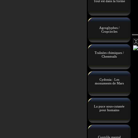
Tout est dans la forme
Agroglyphes /
Cropcircles
Traînées chimiques /
Chemtrails
Cydonia : Les
monuments de Mars
La puce sous-cutanée
pour humains
Contrôle mental