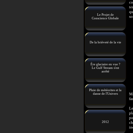
co
te
qu
Le Projet de
so
Conscience Globale
De la brièveté de la vie
Ère glaciaire en vue ?
Le Gulf Stream s'est
arrêté
Pluie de météorites et la
danse de l'Univers
Ma
fa
Le
pl
po
2012
ch
in