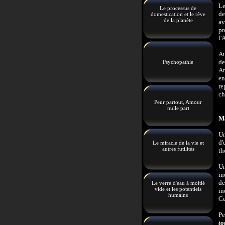
Le
Le processus de
de
domestication et le rêve
de la planète
av
pr
l'
Au
de
Psychopathie
Am
en
re
ch
Peur partout, Amour
nulle part
Ma
Un
d'
Le miracle de la vie et
autres futilités
th
Un
in
de
Le verre d'eau à moitié
vide et les potentiels
in
humains
Ce
Pe
to