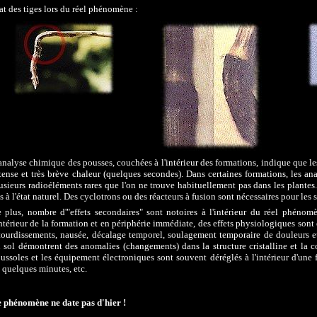
at des tiges lors du réel phénomène :
analyse chimique des pousses, couchées à l'intérieur des formations, indique que le
tense et très brève chaleur (quelques secondes). Dans certaines formations, les an
usieurs radioéléments rares que l'on ne trouve habituellement pas dans les plantes
s à l'état naturel. Des cyclotrons ou des réacteurs à fusion sont nécessaires pour les s
 plus, nombre d'"effets secondaires" sont notoires à l'intérieur du réel phénom
intérieur de la formation et en périphérie immédiate, des effets physiologiques sont
tourdissements, nausée, décalage temporel, soulagement temporaire de douleurs etc
 sol démontrent des anomalies (changements) dans la structure cristalline et la 
ussoles et les équipement électroniques sont souvent déréglés à l'intérieur d'une f
 quelques minutes, etc.
 phénomène ne date pas d'hier !