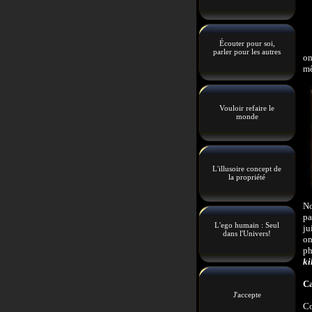
Écouter pour soi,
parler pour les autres
on
mê
Vouloir refaire le
monde
L'illusoire concept de
la propriété
No
pa
L'ego humain : Seul
ju
dans l'Univers!
on
ph
ki
Ca
J'accepte
Co