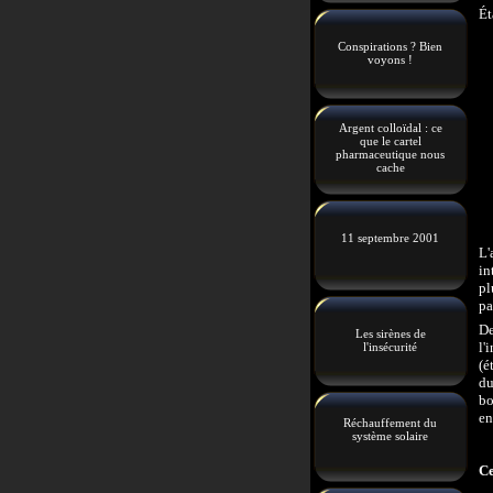
Ét
Conspirations ? Bien
voyons !
Argent colloïdal : ce
que le cartel
pharmaceutique nous
cache
11 septembre 2001
L'
in
pl
pa
De
Les sirènes de
l'
l'insécurité
(é
du
bo
en
Réchauffement du
système solaire
Ce