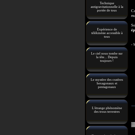
Technique
antigravitationnelle à la
portée de tous
Ca
ma
So
Expérience de
ép
télékinésie accessible à
tous
- 
Le ciel nous tombe sur
la tête... Depuis
toujours !
Le mystère des cratères
hexagonaux et
pentagonaux
L'étrange phénomène
des trous terrestres