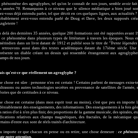
 phénomène des agroglyphes, tel qu'on le connaît de nos jours, semble avoir fait
s années 70. Remarquons à ce niveau que le silence médiatique a bien joué son
ez-vous déjà entendu parler, tel que décrit en ces quelques lignes, aux actualités ? 
obablement avez-vous entendu parlé de Doug et Dave, les deux supposés créat
Angleterre !
 delà des dernières 35 années, quelque 200 formations ont été rapportées avant 1
 ce phénomène dans plusieurs types de littérature à travers les époques. Nous e
érindien dans un livre datant de 1912 et publié sous le titre de "
Trente légende
 retrouvons aussi dans des textes académiques datant du 17ième siècle. Une i
présente un diable créant un dessin qui ressemble étrangement aux agroglyphe
amps de nos jours.
is qu'est-ce que réellement un agroglyphe ?
e chose est sûre : personne n'en est certain ! Certains parlent de messages extra-te
ultrasons ou autres technologies secrètes en provenance de satellites de l'armée, 
éories que de certitudes à ce niveau.
e chose est certaine (dans mon esprit tout au moins), c'est que peu en importe 
déniablement des enseignements, des informations. Des enseignements à la fois gé
s ratios d'or à n'en plus finir, des proportions de la gamme musicale, des spirales, e
dications relatives aux champs magnétiques, des fractales, de la mécanique qu
rtains d'entre eux sont de réels traités d'architecture.
u importe ce que chacun en pense ou en retire, une chose demeure :
ce phénomè
ute notre attention.