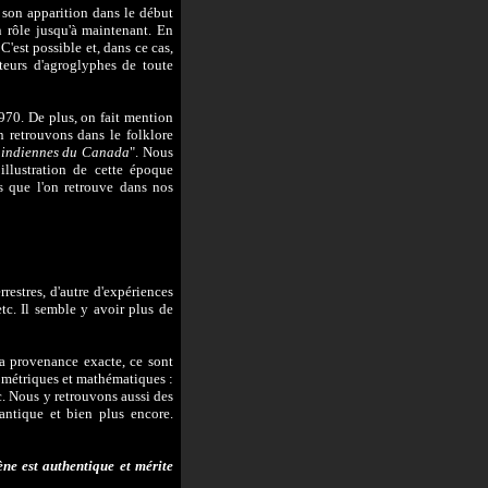
 son apparition dans le début
 rôle jusqu'à maintenant. En
C'est possible et, dans ce cas,
eurs d'agroglyphes de toute
970. De plus, on fait mention
n retrouvons dans le folklore
s indiennes du Canada
". Nous
llustration de cette époque
s que l'on retrouve dans nos
rrestres, d'autre d'expériences
etc. Il semble y avoir plus de
la provenance exacte, ce sont
ométriques et mathématiques :
tc. Nous y retrouvons aussi des
antique et bien plus encore.
ne est authentique et mérite