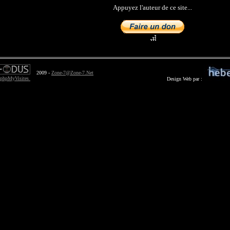
Appuyez l'auteur de ce site...
2009 -
Zone-7@Zone-7.Net
Design Web par :