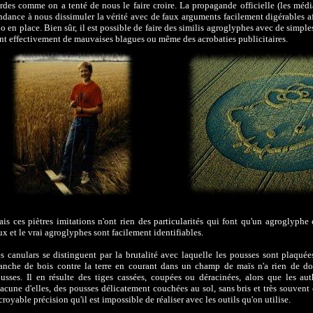
rdes comme on a tenté de nous le faire croire. La propagande officielle (les médi
ndance à nous dissimuler la vérité avec de faux arguments facilement digérables af
o en place. Bien sûr, il est possible de faire des similis agroglyphes avec de simples
nt effectivement de mauvaises blagues ou même des acrobaties publicitaires.
is ces piètres imitations n'ont rien des particularités qui font qu'un agroglyphe e
ux et le vrai agroglyphes sont facilement identifiables.
s canulars se distinguent par la brutalité avec laquelle les pousses sont plaquées
anche de bois contre la terre en courant dans un champ de maïs n'a rien de do
usses. Il en résulte des tiges cassées, coupées ou déracinées, alors que les au
acune d'elles, des pousses délicatement couchées au sol, sans bris et très souvent 
croyable précision qu'il est impossible de réaliser avec les outils qu'on utilise.