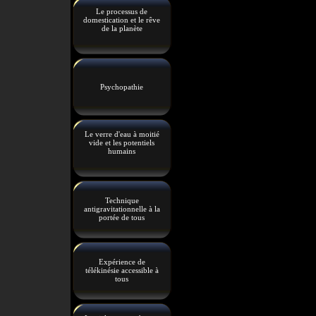
Le processus de
domestication et le rêve
de la planète
Psychopathie
Le verre d'eau à moitié
vide et les potentiels
humains
Technique
antigravitationnelle à la
portée de tous
Expérience de
télékinésie accessible à
tous