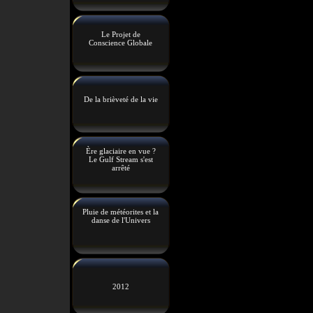
Le Projet de
Conscience Globale
De la brièveté de la vie
Ère glaciaire en vue ?
Le Gulf Stream s'est
arrêté
Pluie de météorites et la
danse de l'Univers
2012