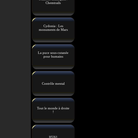
Chemtrails
Cydonia : Les
monuments de Mars
La puce sous-cutanée
pour humains
Contrôle mental
Tout le monde à droite
!
H5N1