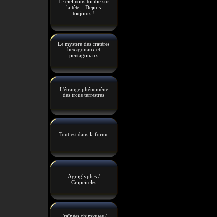
Le ciel nous tombe sur
la tête... Depuis
toujours !
Le mystère des cratères
hexagonaux et
pentagonaux
L'étrange phénomène
des trous terrestres
Tout est dans la forme
Agroglyphes /
Cropcircles
Traînées chimiques /