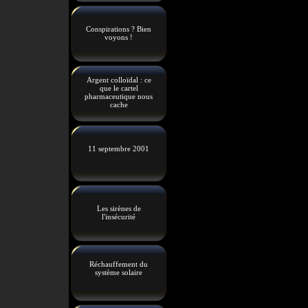
Conspirations ? Bien
voyons !
Argent colloïdal : ce
que le cartel
pharmaceutique nous
cache
11 septembre 2001
Les sirènes de
l'insécurité
Réchauffement du
système solaire