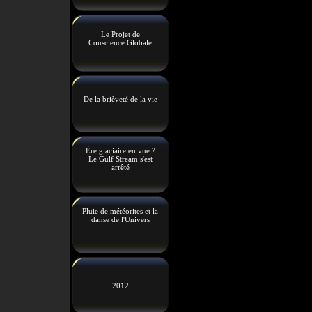
Le Projet de
Conscience Globale
De la brièveté de la vie
Ère glaciaire en vue ?
Le Gulf Stream s'est
arrêté
Pluie de météorites et la
danse de l'Univers
2012