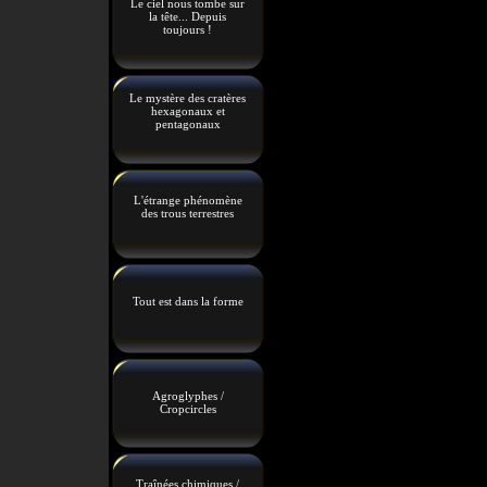
Le ciel nous tombe sur
la tête... Depuis
toujours !
Le mystère des cratères
hexagonaux et
pentagonaux
L'étrange phénomène
des trous terrestres
Tout est dans la forme
Agroglyphes /
Cropcircles
Traînées chimiques /