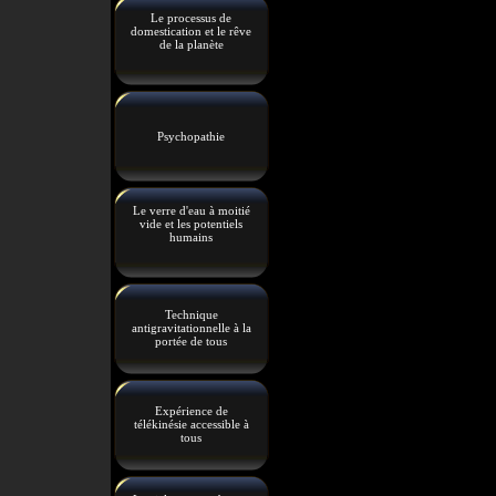
Le processus de
domestication et le rêve
de la planète
Psychopathie
Le verre d'eau à moitié
vide et les potentiels
humains
Technique
antigravitationnelle à la
portée de tous
Expérience de
télékinésie accessible à
tous