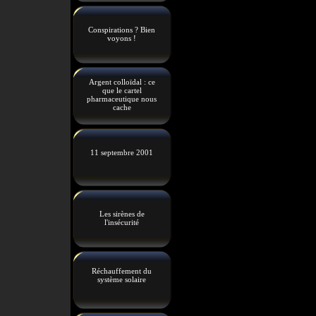
Conspirations ? Bien
voyons !
Argent colloïdal : ce
que le cartel
pharmaceutique nous
cache
11 septembre 2001
Les sirènes de
l'insécurité
Réchauffement du
système solaire