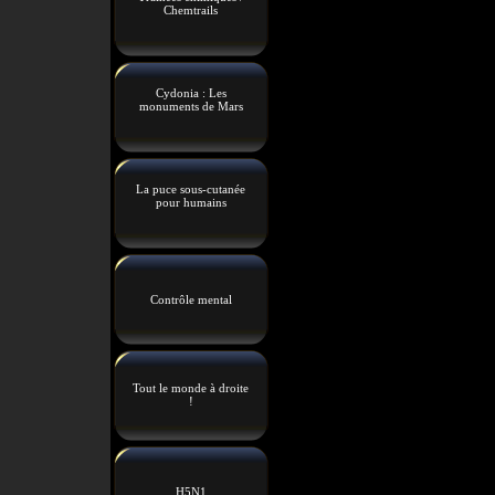
Chemtrails
Cydonia : Les
monuments de Mars
La puce sous-cutanée
pour humains
Contrôle mental
Tout le monde à droite
!
H5N1