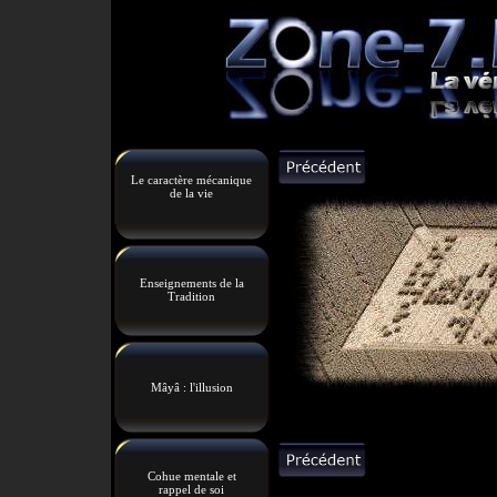
Le caractère mécanique
de la vie
Enseignements de la
Tradition
Mâyâ : l'illusion
Cohue mentale et
rappel de soi