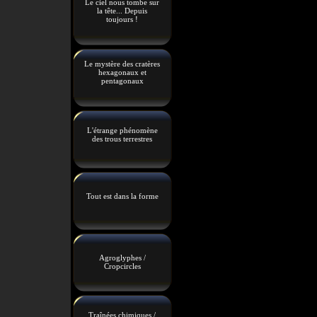
Le ciel nous tombe sur
la tête... Depuis
toujours !
Le mystère des cratères
hexagonaux et
pentagonaux
L'étrange phénomène
des trous terrestres
Tout est dans la forme
Agroglyphes /
Cropcircles
Traînées chimiques /