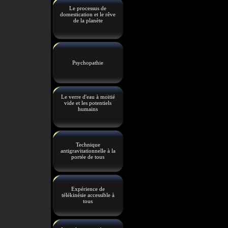
Le processus de
domestication et le rêve
de la planète
Psychopathie
Le verre d'eau à moitié
vide et les potentiels
humains
Technique
antigravitationnelle à la
portée de tous
Expérience de
télékinésie accessible à
tous