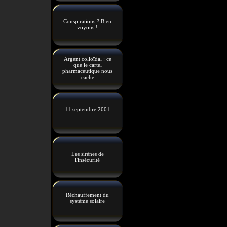
Conspirations ? Bien
voyons !
Argent colloïdal : ce
que le cartel
pharmaceutique nous
cache
11 septembre 2001
Les sirènes de
l'insécurité
Réchauffement du
système solaire