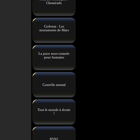
Chemtrails
Cydonia : Les
monuments de Mars
La puce sous-cutanée
pour humains
Contrôle mental
Tout le monde à droite
!
H5N1