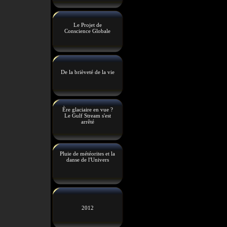
Le Projet de
Conscience Globale
De la brièveté de la vie
Ère glaciaire en vue ?
Le Gulf Stream s'est
arrêté
Pluie de météorites et la
danse de l'Univers
2012