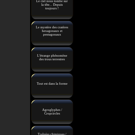
Le ciel nous tombe sur
la tête... Depuis
toujours !
Le mystère des cratères
hexagonaux et
pentagonaux
L'étrange phénomène
des trous terrestres
Tout est dans la forme
Agroglyphes /
Cropcircles
Traînées chimiques /