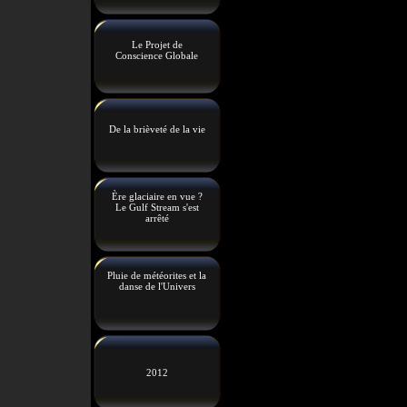
Le Projet de
Conscience Globale
De la brièveté de la vie
Ère glaciaire en vue ?
Le Gulf Stream s'est
arrêté
Pluie de météorites et la
danse de l'Univers
2012