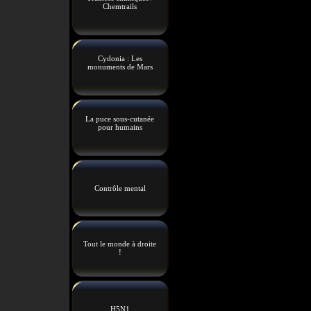
Chemtrails
Cydonia : Les
monuments de Mars
La puce sous-cutanée
pour humains
Contrôle mental
Tout le monde à droite
!
H5N1