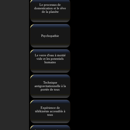
Le processus de
domestication et le rêve
de la planète
Psychopathie
Le verre d'eau à moitié
vide et les potentiels
humains
Technique
antigravitationnelle à la
portée de tous
Expérience de
télékinésie accessible à
tous