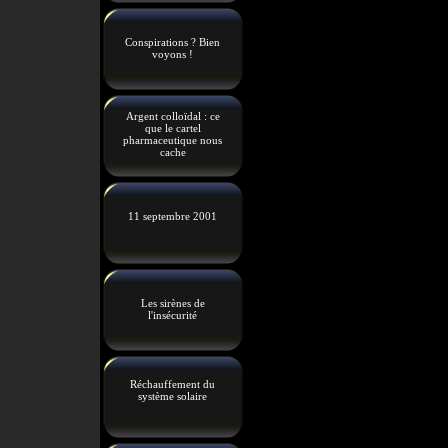
Conspirations ? Bien
voyons !
Argent colloïdal : ce
que le cartel
pharmaceutique nous
cache
11 septembre 2001
Les sirènes de
l'insécurité
Réchauffement du
système solaire