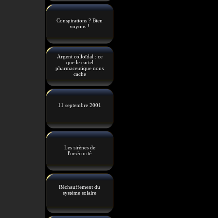
Conspirations ? Bien
voyons !
Argent colloïdal : ce
que le cartel
pharmaceutique nous
cache
11 septembre 2001
Les sirènes de
l'insécurité
Réchauffement du
système solaire