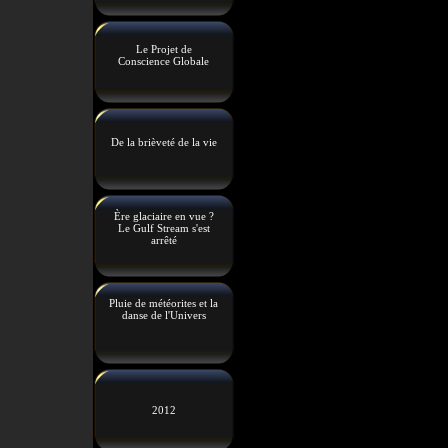
Le Projet de
Conscience Globale
De la brièveté de la vie
Ère glaciaire en vue ?
Le Gulf Stream s'est
arrêté
Pluie de météorites et la
danse de l'Univers
2012