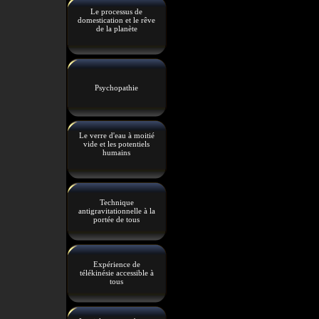
Le processus de
domestication et le rêve
de la planète
Psychopathie
Le verre d'eau à moitié
vide et les potentiels
humains
Technique
antigravitationnelle à la
portée de tous
Expérience de
télékinésie accessible à
tous