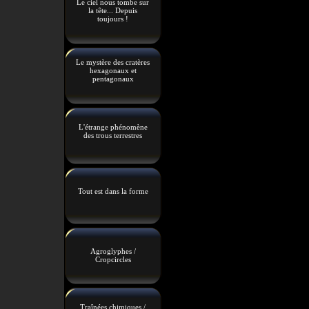
Le ciel nous tombe sur
la tête... Depuis
toujours !
Le mystère des cratères
hexagonaux et
pentagonaux
L'étrange phénomène
des trous terrestres
Tout est dans la forme
Agroglyphes /
Cropcircles
Traînées chimiques /