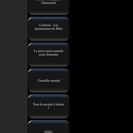
Chemtrails
Cydonia : Les
monuments de Mars
La puce sous-cutanée
pour humains
Contrôle mental
Tout le monde à droite
!
H5N1