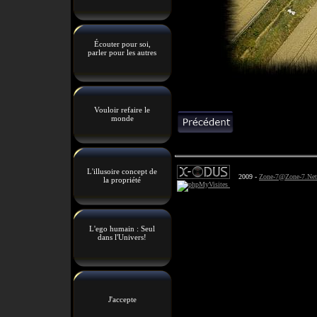
Écouter pour soi,
parler pour les autres
Vouloir refaire le
monde
L'illusoire concept de
2009 -
Zone-7@Zone-7.Net
la propriété
L'ego humain : Seul
dans l'Univers!
J'accepte