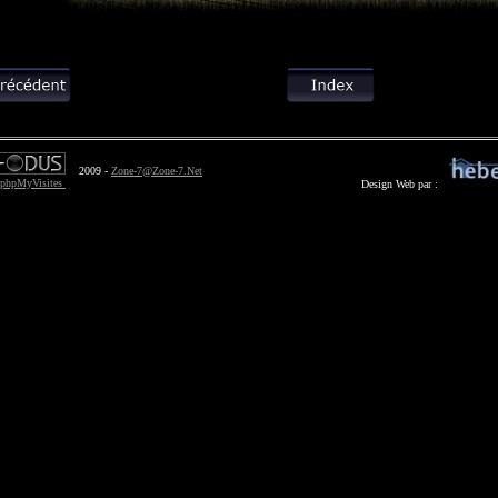
2009 -
Zone-7@Zone-7.Net
Design Web par :