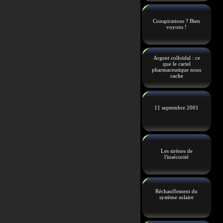
Conspirations ? Bien
voyons !
Argent colloïdal : ce
que le cartel
pharmaceutique nous
cache
11 septembre 2001
Les sirènes de
l'insécurité
Réchauffement du
système solaire