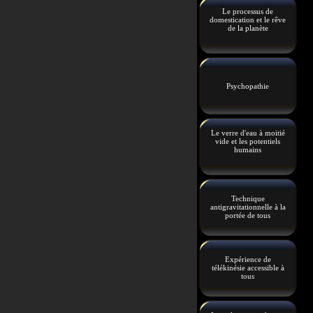
Le processus de
domestication et le rêve
de la planète
Psychopathie
Le verre d'eau à moitié
vide et les potentiels
humains
Technique
antigravitationnelle à la
portée de tous
Expérience de
télékinésie accessible à
tous