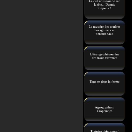
Le ciel nous tombe sur
la tête... Depuis
toujours !
Le mystère des cratères
hexagonaux et
pentagonaux
L'étrange phénomène
des trous terrestres
Tout est dans la forme
Agroglyphes /
Cropcircles
Traînées chimiques /