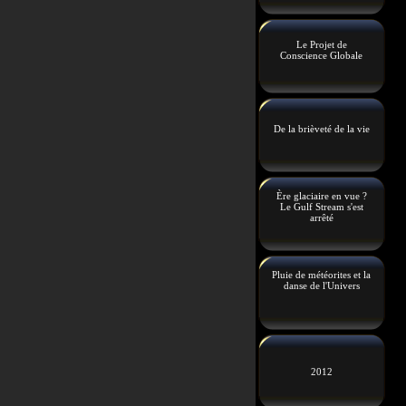
Le Projet de
Conscience Globale
De la brièveté de la vie
Ère glaciaire en vue ?
Le Gulf Stream s'est
arrêté
Pluie de météorites et la
danse de l'Univers
2012