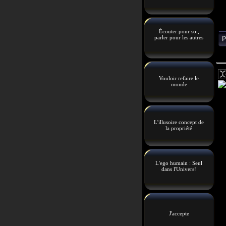
Écouter pour soi,
parler pour les autres
Vouloir refaire le
monde
L'illusoire concept de
la propriété
L'ego humain : Seul
dans l'Univers!
J'accepte