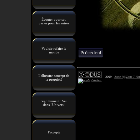
Écouter pour soi,
parler pour les autres
Vouloir refaire le
monde
L'illusoire concept de
2009 -
Zone-7@Zone-7.Net
la propriété
L'ego humain : Seul
dans l'Univers!
J'accepte