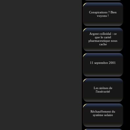
Conspirations ? Bien
voyons !
Argent colloïdal : ce
que le cartel
pharmaceutique nous
cache
11 septembre 2001
Les sirènes de
l'insécurité
Réchauffement du
système solaire