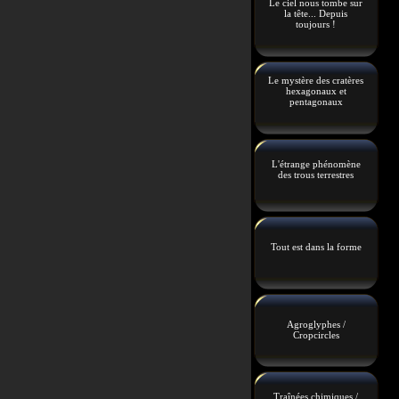
Le ciel nous tombe sur
la tête... Depuis
toujours !
Le mystère des cratères
hexagonaux et
pentagonaux
L'étrange phénomène
des trous terrestres
Tout est dans la forme
Agroglyphes /
Cropcircles
Traînées chimiques /