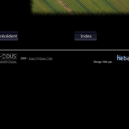
2009 -
Zone-7@Zone-7.Net
Design Web par :