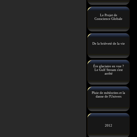
Le Projet de
Conscience Globale
De la brièveté de la vie
Ère glaciaire en vue ?
Le Gulf Stream s'est
arrêté
Pluie de météorites et la
danse de l'Univers
2012