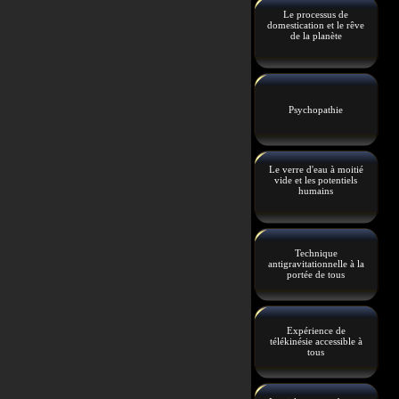
Le processus de
domestication et le rêve
de la planète
Psychopathie
Le verre d'eau à moitié
vide et les potentiels
humains
Technique
antigravitationnelle à la
portée de tous
Expérience de
télékinésie accessible à
tous