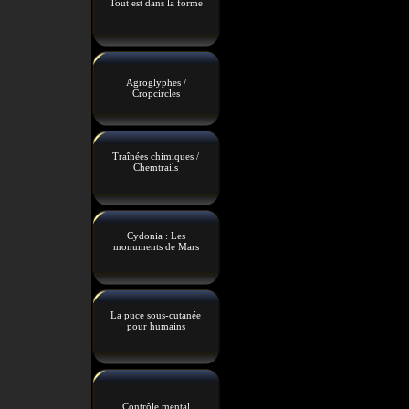
Tout est dans la forme
Agroglyphes /
Cropcircles
Traînées chimiques /
Chemtrails
Cydonia : Les
monuments de Mars
La puce sous-cutanée
pour humains
Contrôle mental