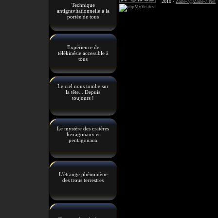
2010 -
Zone-7@Zone-7.Net
Technique
antigravitationnelle à la
portée de tous
Expérience de
télékinésie accessible à
tous
Le ciel nous tombe sur
la tête... Depuis
toujours !
Le mystère des cratères
hexagonaux et
pentagonaux
L'étrange phénomène
des trous terrestres