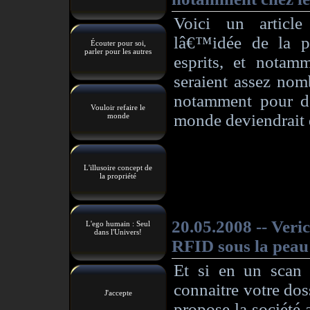
Écouter pour soi,
parler pour les autres
Vouloir refaire le
monde
L'illusoire concept de
la propriété
L'ego humain : Seul
dans l'Univers!
J'accepte