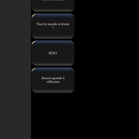
Tout le monde à droite
!
H5N1
Amuse-gueule à
réflexion