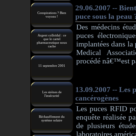
Conspirations ? Bien
voyons !
Argent colloïdal : ce
que le cartel
pharmaceutique nous
cache
11 septembre 2001
Les sirènes de
l'insécurité
Réchauffement du
système solaire