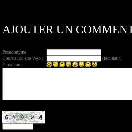
AJOUTER UN COMMENT
Pseudonyme :
Courriel ou site Web :
(facultatif)
Émoticon :
Entrez ce code anti-spam :