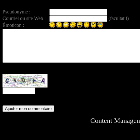
Pseudonyme :
Courriel ou site Web :
(facultatif)
Émoticon :
Entrez ce code anti-spam :
Content Manage