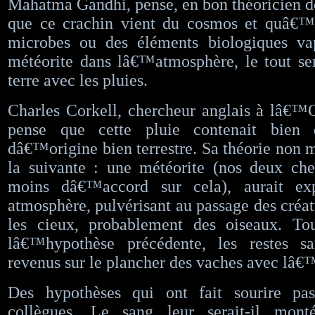
Mahatma Gandhi, pense, en bon théoricien d
que ce crachin vient du cosmos et quâ€™i
microbes ou des éléments biologiques va
météorite dans lâ€™atmosphère, le tout se
terre avec les pluies.
Charles Corkell, chercheur anglais à lâ€™
pense que cette pluie contenait bien
dâ€™origine bien terrestre. Sa théorie non m
la suivante : une météorite (nos deux che
moins dâ€™accord sur cela), aurait ex
atmosphère, pulvérisant au passage des créat
les cieux, probablement des oiseaux. T
lâ€™hypothèse précédente, les restes sa
revenus sur le plancher des vaches avec lâ€
Des hypothèses qui ont fait sourire pa
collègues. Le sang leur serait-il mon