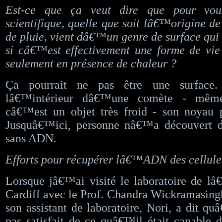
Est-ce que ça veut dire que pour vou
scientifique, quelle que soit lâ€™origine 
de pluie, vient dâ€™un genre de surface qui 
si câ€™est effectivement une forme de vie
seulement en présence de chaleur ?
Ça pourrait ne pas être une surface.
lâ€™intérieur dâ€™une comète - même
câ€™est un objet très froid - son noyau p
Jusquâ€™ici, personne nâ€™a découvert 
sans ADN.
Efforts pour récupérer lâ€™ADN des cellule
Lorsque jâ€™ai visité le laboratoire de l
Cardiff avec le Prof. Chandra Wickramasing
son assistant de laboratoire, Nori, a dit q
pas satisfait de ce quâ€™il était capable d