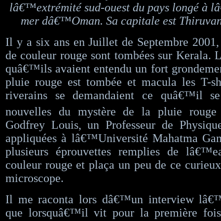
lâ€™extrémité sud-ouest du pays longé à l
mer dâ€™Oman. Sa capitale est Thiruva
Il y a six ans en Juillet de Septembre 2001,
de couleur rouge sont tombées sur Kerala. L
quâ€™ils avaient entendu un fort grondemen
pluie rouge est tombée et macula les T-sh
riverains se demandaient ce quâ€™il se
nouvelles du mystère de la pluie rouge
Godfrey Louis, un Professeur de Physique
appliquées à lâ€™Université Mahatma Gand
plusieurs éprouvettes remplies de lâ€™
couleur rouge et plaça un peu de ce curieux
microscope.
Il me raconta lors dâ€™un interview lâ€
que lorsquâ€™il vit pour la première fois