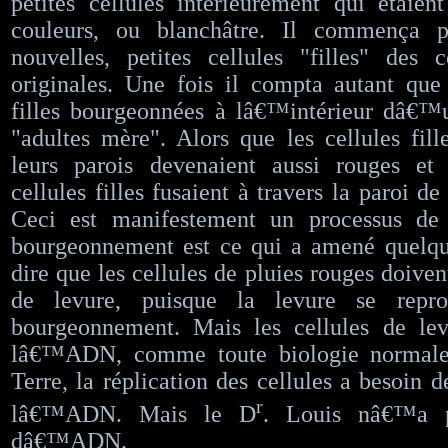
petites cellules intérieurement qui étaie
couleurs, ou blanchâtre. Il commença p
nouvelles, petites cellules "filles" des 
originales. Une fois il compta autant que
filles bourgeonnées à lâ€™intérieur dâ€™u
"adultes mère". Alors que les cellules fille
leurs parois devenaient aussi rouges et 
cellules filles fusaient à travers la paroi de
Ceci est manifestement un processus de 
bourgeonnement est ce qui a amené quelque
dire que les cellules de pluies rouges doive
de levure, puisque la levure se repro
bourgeonnement. Mais les cellules de le
lâ€™ADN, comme toute biologie normale 
Terre, la réplication des cellules a besoin 
r
lâ€™ADN. Mais le D
. Louis nâ€™a p
dâ€™ADN.