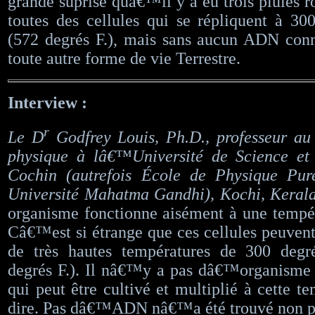
grande suprise quâ€™il y a eu trois pluies r
toutes des cellules qui se répliquent à 30
(572 degrés F.), mais sans aucun ADN co
toute autre forme de vie Terrestre.
Interview :
r
Le D
Godfrey Louis, Ph.D., professeur au
physique à lâ€™Université de Science et
Cochin (autrefois École de Physique Pu
Université Mahatma Gandhi), Kochi, Kerala
organisme fonctionne aisément à une tempér
Câ€™est si étrange que ces cellules peuvent 
de très hautes températures de 300 degr
degrés F.). Il nâ€™y a pas dâ€™organisme 
qui peut être cultivé et multiplié à cette t
dire. Pas dâ€™ADN nâ€™a été trouvé non p