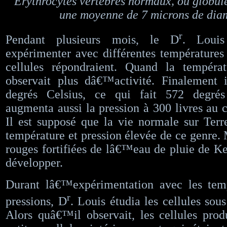
Erythrocytes vertébrés normaux, ou globul
une moyenne de 7 microns de diam
r
Pendant plusieurs mois, le D
. Loui
expérimenter avec différentes températures 
cellules répondraient. Quand la températ
observait plus dâ€™activité. Finalement
degrés Celsius, ce qui fait 572 degrés
augmenta aussi la pression à 300 livres au c
Il est supposé que la vie normale sur Ter
température et pression élevée de ce genre. 
rouges fortifiées de lâ€™eau de pluie de Ke
développer.
Durant lâ€™expérimentation avec les temp
r
pressions, D
. Louis étudia les cellules sou
Alors quâ€™il observait, les cellules prod