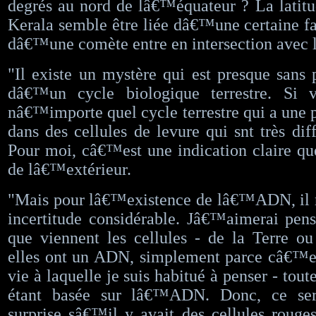
degrés au nord de lâ€™équateur ? La latitu
Kerala semble être liée dâ€™une certaine fa
dâ€™une comète entre en intersection avec l
"Il existe un mystère qui est presque sans 
dâ€™un cycle biologique terrestre. Si 
nâ€™importe quel cycle terrestre qui a une p
dans des cellules de levure qui snt très diff
Pour moi, câ€™est une indication claire q
de lâ€™extérieur.
"Mais pour lâ€™existence de lâ€™ADN, il r
incertitude considérable. Jâ€™aimerai pe
que viennent les cellules - de la Terre o
elles ont un ADN, simplement parce câ€™es
vie à laquelle je suis habitué à penser - toute
étant basée sur lâ€™ADN. Donc, ce ser
surprise sâ€™il y avait des cellules rouge