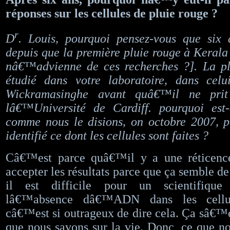
réponses sur les cellules de pluie rouge ?
r
D
. Louis, pourquoi pensez-vous que six 
depuis que la première pluie rouge à Kerala 
nâ€™advienne de ces recherches ?]. La pl
étudié dans votre laboratoire, dans celu
Wickramasinghe avant quâ€™il ne prit
lâ€™Université de Cardiff. pourquoi es
comme nous le disions, on octobre 2007,
identifié ce dont les cellules sont faites ?
Câ€™est parce quâ€™il y a une réticenc
accepter les résultats parce que ça semble de
il est difficile pour un scientifiqu
lâ€™absence dâ€™ADN dans les cellu
câ€™est si outrageux de dire cela. Ça sâ€™é
que nous savons sur la vie. Donc, ce que n