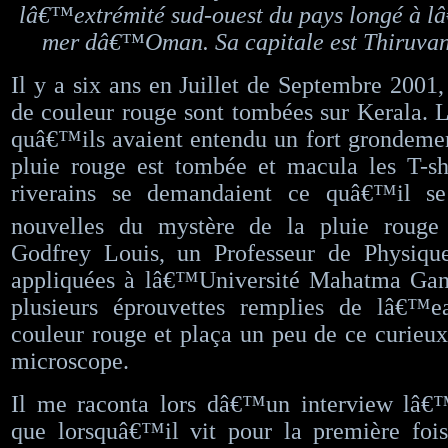
lâ€™extrémité sud-ouest du pays longé à l
mer dâ€™Oman. Sa capitale est Thiruva
Il y a six ans en Juillet de Septembre 2001,
de couleur rouge sont tombées sur Kerala. L
quâ€™ils avaient entendu un fort grondemen
pluie rouge est tombée et macula les T-sh
riverains se demandaient ce quâ€™il se
nouvelles du mystère de la pluie rouge
Godfrey Louis, un Professeur de Physique
appliquées à lâ€™Université Mahatma Gand
plusieurs éprouvettes remplies de lâ€™
couleur rouge et plaça un peu de ce curieux
microscope.
Il me raconta lors dâ€™un interview lâ€
que lorsquâ€™il vit pour la première fois