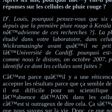
réponses sur les cellules de pluie rouge ?
r
D
. Louis, pourquoi pensez-vous que six 
depuis que la première pluie rouge à Kerala 
nâ€™advienne de ces recherches ?]. La pl
étudié dans votre laboratoire, dans celu
Wickramasinghe avant quâ€™il ne prit
lâ€™Université de Cardiff. pourquoi es
comme nous le disions, on octobre 2007,
identifié ce dont les cellules sont faites ?
Câ€™est parce quâ€™il y a une réticenc
accepter les résultats parce que ça semble de
il est difficile pour un scientifiqu
lâ€™absence dâ€™ADN dans les cellu
câ€™est si outrageux de dire cela. Ça sâ€™é
que nous savons sur la vie. Donc, ce que n