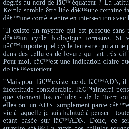
degrés au nord de lâ€™équateur ? La latitu
Kerala semble être liée dâ€™une certaine fa
dâ€™une comète entre en intersection avec l
"Il existe un mystère qui est presque sans 
dâ€™un cycle biologique terrestre. Si 
nâ€™importe quel cycle terrestre qui a une p
dans des cellules de levure qui snt très diff
Pour moi, câ€™est une indication claire q
de lâ€™extérieur.
"Mais pour lâ€™existence de lâ€™ADN, il r
incertitude considérable. Jâ€™aimerai pe
que viennent les cellules - de la Terre o
elles ont un ADN, simplement parce câ€™es
vie à laquelle je suis habitué à penser - toute
étant basée sur lâ€™ADN. Donc, ce ser
surprise sâ€™il y avait des cellules rouge