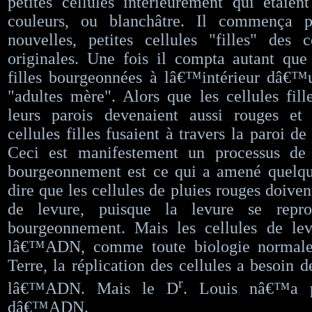
petites cellules intérieurement qui étaie
couleurs, ou blanchâtre. Il commença p
nouvelles, petites cellules "filles" des 
originales. Une fois il compta autant que
filles bourgeonnées à lâ€™intérieur dâ€™u
"adultes mère". Alors que les cellules fille
leurs parois devenaient aussi rouges et 
cellules filles fusaient à travers la paroi de
Ceci est manifestement un processus de 
bourgeonnement est ce qui a amené quelque
dire que les cellules de pluies rouges doive
de levure, puisque la levure se repro
bourgeonnement. Mais les cellules de le
lâ€™ADN, comme toute biologie normale 
Terre, la réplication des cellules a besoin 
r
lâ€™ADN. Mais le D
. Louis nâ€™a p
dâ€™ADN.