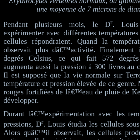
Erythrocytes vertébrés normaux, ou globul
une moyenne de 7 microns de diam
r
Pendant plusieurs mois, le D
. Loui
expérimenter avec différentes températures 
cellules répondraient. Quand la températ
observait plus dâ€™activité. Finalement
degrés Celsius, ce qui fait 572 degrés
augmenta aussi la pression à 300 livres au c
Il est supposé que la vie normale sur Ter
température et pression élevée de ce genre. 
rouges fortifiées de lâ€™eau de pluie de Ke
développer.
Durant lâ€™expérimentation avec les temp
r
pressions, D
. Louis étudia les cellules sou
Alors quâ€™il observait, les cellules prod