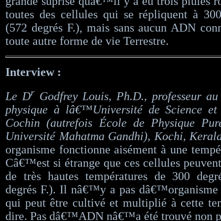
grande suprise quâ€™il y a eu trois pluies r
toutes des cellules qui se répliquent à 30
(572 degrés F.), mais sans aucun ADN co
toute autre forme de vie Terrestre.
Interview :
r
Le D
Godfrey Louis, Ph.D., professeur au
physique à lâ€™Université de Science et
Cochin (autrefois École de Physique Pu
Université Mahatma Gandhi), Kochi, Kerala
organisme fonctionne aisément à une tempér
Câ€™est si étrange que ces cellules peuvent 
de très hautes températures de 300 degr
degrés F.). Il nâ€™y a pas dâ€™organisme 
qui peut être cultivé et multiplié à cette t
dire. Pas dâ€™ADN nâ€™a été trouvé non p