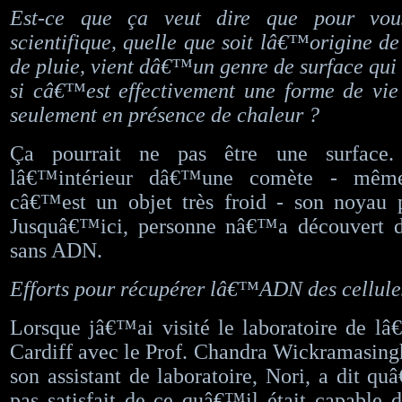
Est-ce que ça veut dire que pour vou
scientifique, quelle que soit lâ€™origine 
de pluie, vient dâ€™un genre de surface qui 
si câ€™est effectivement une forme de vie
seulement en présence de chaleur ?
Ça pourrait ne pas être une surface.
lâ€™intérieur dâ€™une comète - même
câ€™est un objet très froid - son noyau p
Jusquâ€™ici, personne nâ€™a découvert 
sans ADN.
Efforts pour récupérer lâ€™ADN des cellule
Lorsque jâ€™ai visité le laboratoire de l
Cardiff avec le Prof. Chandra Wickramasing
son assistant de laboratoire, Nori, a dit q
pas satisfait de ce quâ€™il était capable d