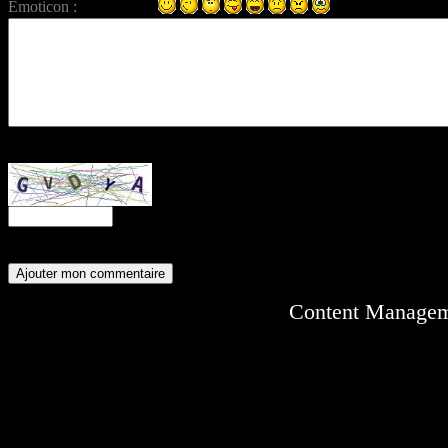
Émoticon :
Entrez ce code anti-spam :
Content Manage