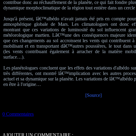
contribue donc au réchauffement de la planète, ce qui fait fondre plus d
dynamique morphoclimatique de la région tout entière dans un cercle 
Jusqu'à présent, lâ€™albédo n'avait jamais été pris en compte pour 
atmosphérique globale de Mars. Les climatologues ont donc eff
montrant que ces variations de luminosité du sol influencent gra
météorologique martien. Lâ€™une des conséquences majeure ident
que ces changements au sol accroissent les vents qui contribuent à 
mobilisant et en transportant dâ€™autres poussières, le tout dans 
(les vents contribuant également à arracher de la matière mobil
surface…).
Les planétologues concluent que les effets des variations d'albédo s
très différentes, ont montré lâ€™implication avec les autres proces
actuel et sa dynamique sur la planète. Les variations de lâ€™albédo 
en être à l'origine…
[Source]
0 Commentaires
AJOUTER UN COMMENTAIRE :