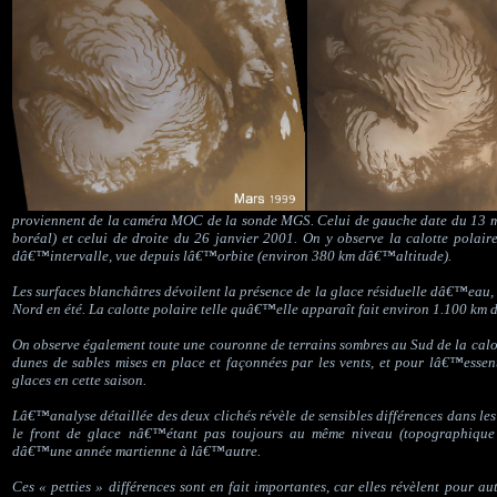
proviennent de la caméra MOC de la sonde MGS. Celui de gauche date du 13 m
boréal) et celui de droite du 26 janvier 2001. On y observe la calotte pola
dâ€™intervalle, vue depuis lâ€™orbite (environ 380 km dâ€™altitude).
Les surfaces blanchâtres dévoilent la présence de la glace résiduelle dâ€™eau,
Nord en été. La calotte polaire telle quâ€™elle apparaît fait environ 1.100 km 
On observe également toute une couronne de terrains sombres au Sud de la calot
dunes de sables mises en place et façonnées par les vents, et pour lâ€™essen
glaces en cette saison.
Lâ€™analyse détaillée des deux clichés révèle de sensibles différences dans les
le front de glace nâ€™étant pas toujours au même niveau (topographique
dâ€™une année martienne à lâ€™autre.
Ces « petties » différences sont en fait importantes, car elles révèlent pour au