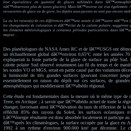
leur équivalence en quantité de glaces sublimées dans lâ€™atmosphè
nâ€™observons plus de zones glacées). Mais lâ€™inverse est vrai également. Ai
recouvertes de glace ou de givre, les dépôts sous-jacents ne sont pas encore mo
La ou les raison(s) de ces différences dâ€™une année à lâ€™autre nâ€™est (n
les changements de coloration et dâ€™éclat de la calotte polaire, suggèrent 
les éléments météorologiques à certaines périodes particulières dans lâ€™a
majeur…
Des planétologues du NASA Ames RC et de lâ€™USGS ont démontr
un réchauffement global dâ€™environ 0,65°C entre les années 70 e
expliquerait la fonte partielle de la glace de surface au pôle Sud. 
calotte polaire Sud observé notamment (au fil du temps et de maniè
les sondes VO et MGS, serait en partie causé par des variations déc
la luminosité de très grandes surfaces (pouvant concerner jusqu
essentiellement en raison du dépôt sur ces surfaces, de grandes 
atmosphériques qui modifieraient lâ€™albédo régional.
Cette étude est fondamentales dans la mesure où le même type de 
Terre, en Arctique ; à savoir que lâ€™albédo actuel de toute la régio
changer, favorisant ainsi lâ€™élévation du taux de réflexion de la lu
réfléchit 85% des rayons du Soleil, les surfaces océaniques n
Lâ€™énergie résultante est donc absorbée localement et participe au
dâ€™après les climatologues, la surface occupée par la glace en A
1992 à un rythme d'environ 900.000 km² par décennie. Le 