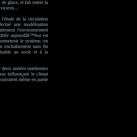
e glace, et fait entrer la
vicieux...
l'étude de la circulation
ectué une modélisation
ndement l'environnement
ifiée aujourdâ€™hui est
entretenir le système, en
un enchaînement sans fin
isable au socle et à la
ur deux années martiennes
sus influençant le climat
pourraient même en partie