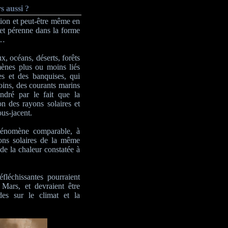
s aussi ?
ution et peut-être même en
 et pérenne dans la forme
s…
ux, océans, déserts, forêts
ènes plus ou moins liés
es et des banquises, qui
oins, des courants marins
dré par le fait que la
on des rayons solaires et
us-jacent.
hénomène comparable, à
yons solaires de la même
de la chaleur constatée à
fléchissantes pourraient
 Mars, et devraient être
es sur le climat et la