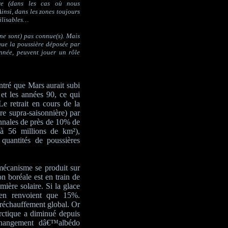
re (dans les cas où nous
nsi, dans les zones toujours
bilisables…
e sont) pas connue(s). Mais
que la poussière déposée par
nnée, peuvent jouer un rôle
é que Mars aurait subi
t les années 90, ce qui
Le retrait en cours de la
re supra-saisonnière) par
ennales de près de 10% de
'à 56 millions de km²),
quantités de poussières
mécanisme se produit sur
n boréale est en train de
mière solaire. Si la glace
'en renvoient que 15%.
 réchauffement global. Or
rctique a diminué depuis
changement dâ€™albédo