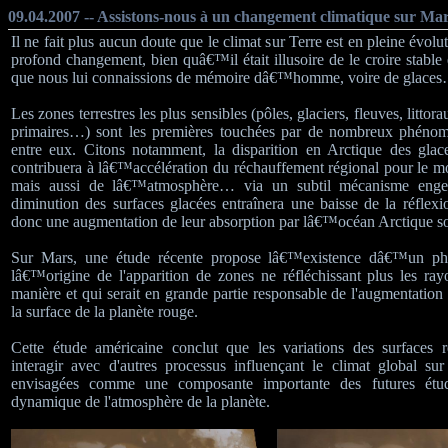
09.04.2007 -- Assistons-nous à un changement climatique sur Mar
Il ne fait plus aucun doute que le climat sur Terre est en pleine évol
profond changement, bien quâ€™il était illusoire de le croire stable
que nous lui connaissions de mémoire dâ€™homme, voire de glace
Les zones terrestres les plus sensibles (pôles, glaciers, fleuves, littora
primaires…) sont les premières touchées par de nombreux phénom
entre eux. Citons notamment, la disparition en Arctique des glac
contribuera à lâ€™accélération du réchauffement régional pour le m
mais aussi de lâ€™atmosphère… via un subtil mécanisme engen
diminution des surfaces glacées entraînera une baisse de la réflexi
donc une augmentation de leur absorption par lâ€™océan Arctique so
Sur Mars, une étude récente propose lâ€™existence dâ€™un p
lâ€™origine de l'apparition de zones ne réfléchissant plus les ra
manière et qui serait en grande partie responsable de l'augmentation 
la surface de la planète rouge.
Cette étude américaine conclut que les variations des surfaces ré
interagir avec d'autres processus influençant le climat global sur
envisagées comme une composante importante des futures étud
dynamique de l'atmosphère de la planète.