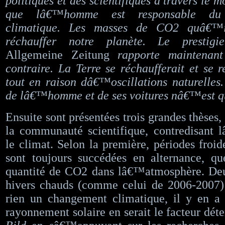
politiques et des scientifiques à travers le
que lâ€™homme est responsable du 
climatique. Les masses de CO2 quâ€™i
réchauffer notre planète. Le prestig
Allgemeine Zeitung
rapporte maintenant
contraire. La Terre se réchaufferait et se r
tout en raison dâ€™oscillations naturelle
de lâ€™homme et de ses voitures nâ€™est q
Ensuite sont présentées trois grandes thèses
la communauté scientifique, contredisant 
le climat. Selon la première, périodes froid
sont toujours succédées en alternance, qu
quantité de CO2 dans lâ€™atmosphère. De
hivers chauds (comme celui de 2006-2007)
rien un changement climatique, il y en a 
rayonnement solaire en serait le facteur déte