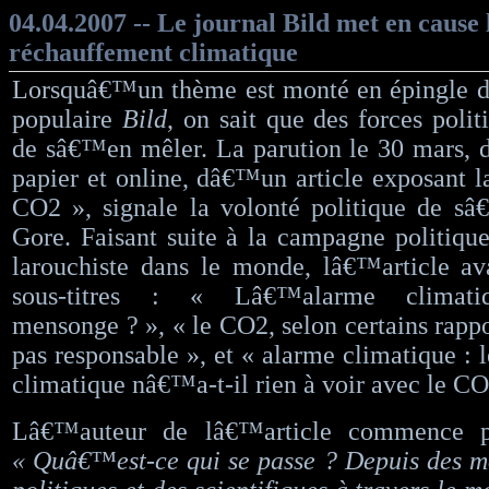
04.04.2007 -- Le journal Bild met en cause 
réchauffement climatique
Lorsquâ€™un thème est monté en épingle da
populaire
Bild
, on sait que des forces polit
de sâ€™en mêler. La parution le 30 mars, d
papier et online, dâ€™un article exposant la
CO2 », signale la volonté politique de sâ
Gore. Faisant suite à la campagne politiq
larouchiste dans le monde, lâ€™article ava
sous-titres : « Lâ€™alarme climat
mensonge ? », « le CO2, selon certains rapp
pas responsable », et « alarme climatique : 
climatique nâ€™a-t-il rien à voir avec le CO
Lâ€™auteur de lâ€™article commence p
« Quâ€™est-ce qui se passe ? Depuis des m