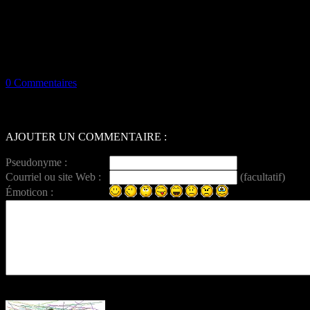
0 Commentaires
AJOUTER UN COMMENTAIRE :
Pseudonyme :
Courriel ou site Web :
(facultatif)
Émoticon :
Entrez ce code anti-spam :