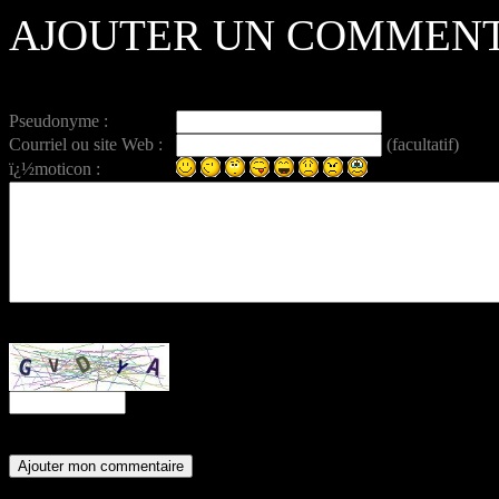
AJOUTER UN COMMENT
Pseudonyme :
Courriel ou site Web :
(facultatif)
ï¿½moticon :
Entrez ce code anti-spam :