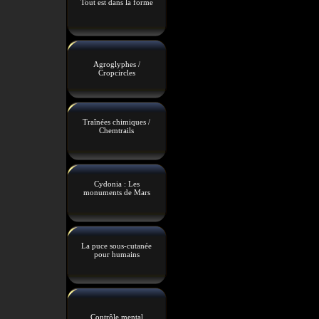
Tout est dans la forme
Agroglyphes /
Cropcircles
Traînées chimiques /
Chemtrails
Cydonia : Les
monuments de Mars
La puce sous-cutanée
pour humains
Contrôle mental