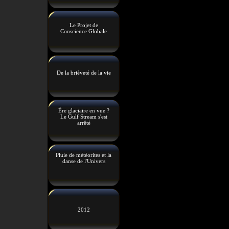
Le Projet de
Conscience Globale
De la brièveté de la vie
Ère glaciaire en vue ?
Le Gulf Stream s'est
arrêté
Pluie de météorites et la
danse de l'Univers
2012