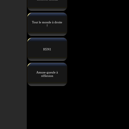
Tout le monde à droite
!
H5N1
Amuse-gueule à
réflexion