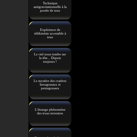
Technique
antigravitationnelle à la
portée de tous
Expérience de
télékinésie accessible à
tous
Le ciel nous tombe sur
la tête... Depuis
toujours !
Le mystère des cratères
hexagonaux et
pentagonaux
L'étrange phénomène
des trous terrestres