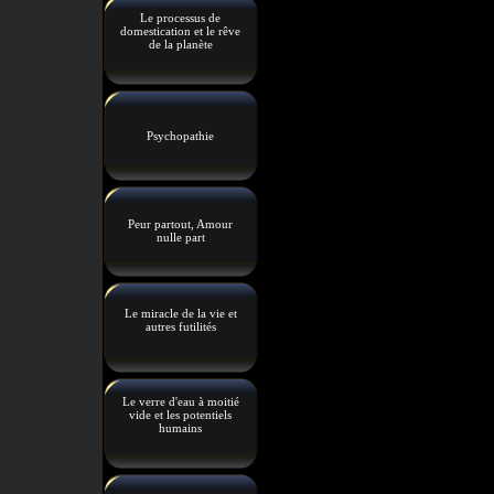
Le processus de
domestication et le rêve
de la planète
Psychopathie
Peur partout, Amour
nulle part
Le miracle de la vie et
autres futilités
Le verre d'eau à moitié
vide et les potentiels
humains