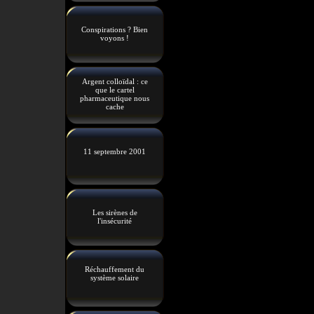
Conspirations ? Bien
voyons !
Argent colloïdal : ce
que le cartel
pharmaceutique nous
cache
11 septembre 2001
Les sirènes de
l'insécurité
Réchauffement du
système solaire