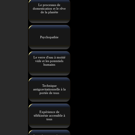
Le processus de
domestication et le rêve
de la planète
Psychopathie
Le verre d'eau à moitié
vide et les potentiels
humains
Technique
antigravitationnelle à la
portée de tous
Expérience de
télékinésie accessible à
tous