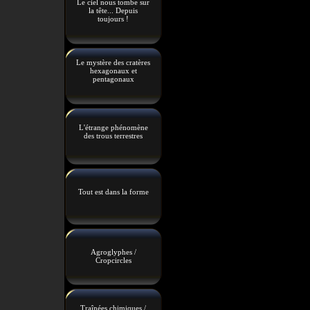
Le ciel nous tombe sur
la tête... Depuis
toujours !
Le mystère des cratères
hexagonaux et
pentagonaux
L'étrange phénomène
des trous terrestres
Tout est dans la forme
Agroglyphes /
Cropcircles
Traînées chimiques /