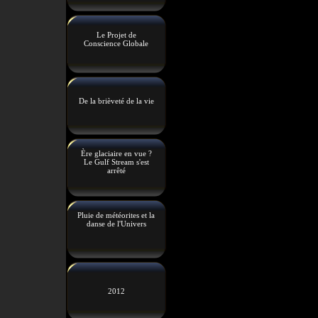
Le Projet de
Conscience Globale
De la brièveté de la vie
Ère glaciaire en vue ?
Le Gulf Stream s'est
arrêté
Pluie de météorites et la
danse de l'Univers
2012