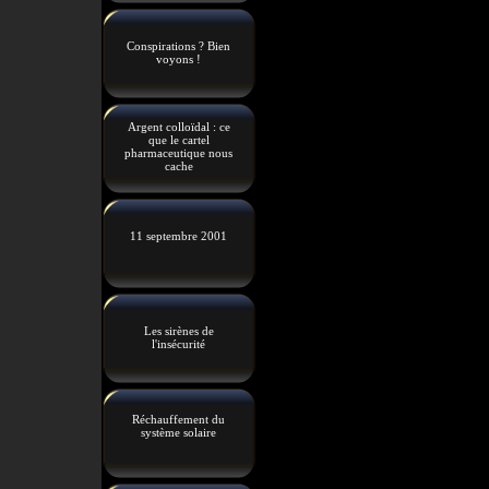
Conspirations ? Bien
voyons !
Argent colloïdal : ce
que le cartel
pharmaceutique nous
cache
11 septembre 2001
Les sirènes de
l'insécurité
Réchauffement du
système solaire