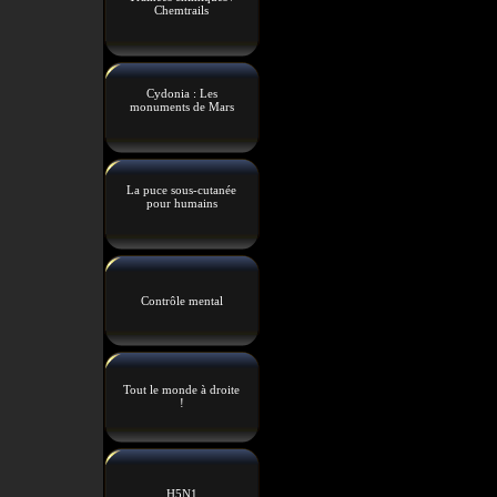
Chemtrails
Cydonia : Les
monuments de Mars
La puce sous-cutanée
pour humains
Contrôle mental
Tout le monde à droite
!
H5N1