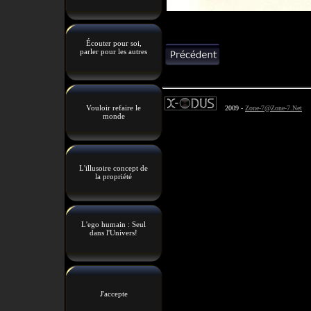
Écouter pour soi,
parler pour les autres
Vouloir refaire le
2009 -
Zone-7@Zone-7.Net
monde
L'illusoire concept de
la propriété
L'ego humain : Seul
dans l'Univers!
J'accepte