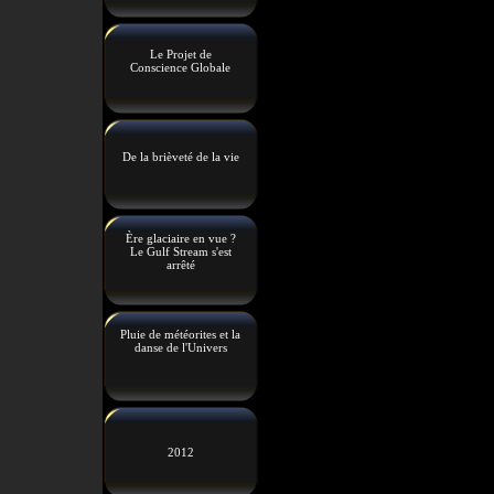
Le Projet de
Conscience Globale
De la brièveté de la vie
Ère glaciaire en vue ?
Le Gulf Stream s'est
arrêté
Pluie de météorites et la
danse de l'Univers
2012