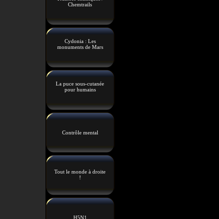
Chemtrails
Cydonia : Les
monuments de Mars
La puce sous-cutanée
pour humains
Contrôle mental
Tout le monde à droite
!
H5N1