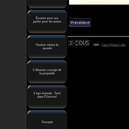
Écouter pour soi,
parler pour les autres
Vouloir refaire le
2009 -
Zone-7@Zone-7.Net
monde
L'illusoire concept de
la propriété
L'ego humain : Seul
dans l'Univers!
J'accepte