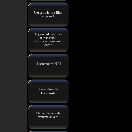
Conspirations ? Bien
voyons !
Argent colloïdal : ce
que le cartel
pharmaceutique nous
cache
11 septembre 2001
Les sirènes de
l'insécurité
Réchauffement du
système solaire