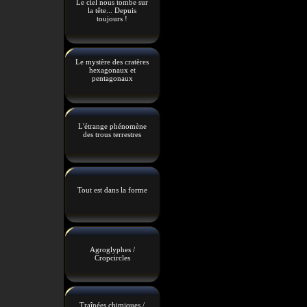
Le ciel nous tombe sur
la tête... Depuis
toujours !
Le mystère des cratères
hexagonaux et
pentagonaux
L'étrange phénomène
des trous terrestres
Tout est dans la forme
Agroglyphes /
Cropcircles
Traînées chimiques /