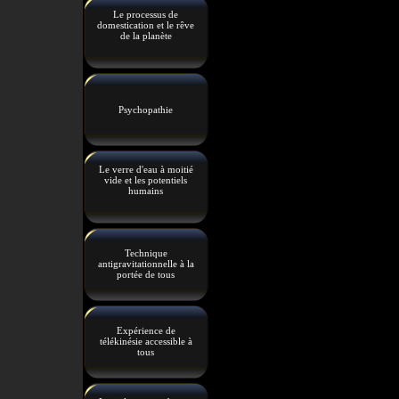
Le processus de
domestication et le rêve
de la planète
Psychopathie
Le verre d'eau à moitié
vide et les potentiels
humains
Technique
antigravitationnelle à la
portée de tous
Expérience de
télékinésie accessible à
tous