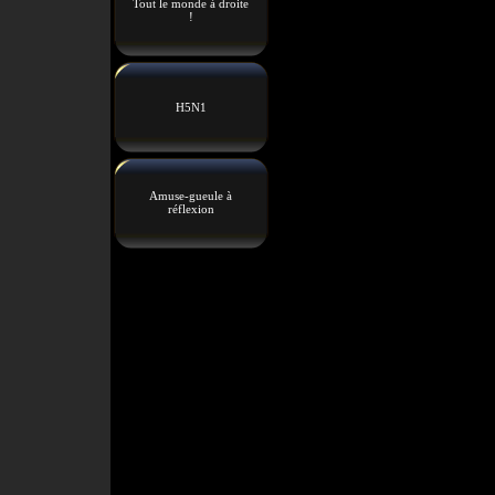
Tout le monde à droite
!
H5N1
Amuse-gueule à
réflexion