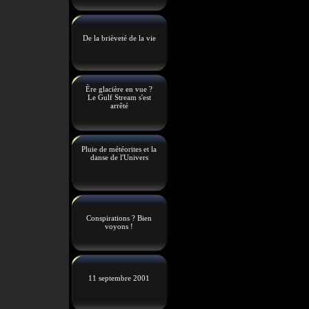
De la brièveté de la vie
Ère glacière en vue ?
Le Gulf Stream s'est
arrêté
Pluie de météorites et la
danse de l'Univers
Conspirations ? Bien
voyons !
11 septembre 2001