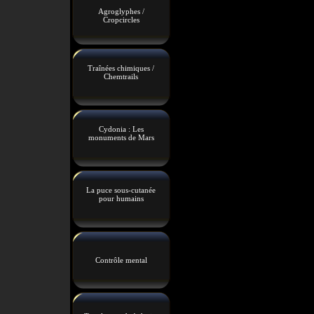
Agroglyphes /
Cropcircles
Traînées chimiques /
Chemtrails
Cydonia : Les
monuments de Mars
La puce sous-cutanée
pour humains
Contrôle mental