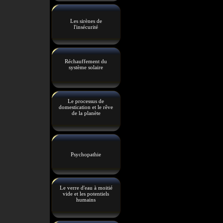
Les sirènes de
l'insécurité
Réchauffement du
système solaire
Le processus de
domestication et le rêve
de la planète
Psychopathie
Le verre d'eau à moitié
vide et les potentiels
humains