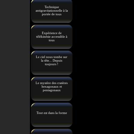
Technique
antigravitationnelle à la
portée de tous
Expérience de
télékinésie accessible à
tous
Le ciel nous tombe sur
la tête... Depuis
toujours !
Le mystère des cratères
hexagonaux et
pentagonaux
Tout est dans la forme