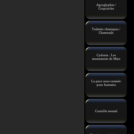
Agroglyphes /
Cropcircles
Traînées chimiques /
Chemtrails
Cydonia : Les
monuments de Mars
La puce sous-cutanée
pour humains
Contrôle mental