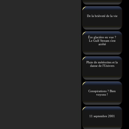
De la brièveté de la vie
Ère glacière en vue ?
Le Gulf Stream s'est
arrêté
Pluie de météorites et la
danse de l'Univers
Conspirations ? Bien
voyons !
11 septembre 2001