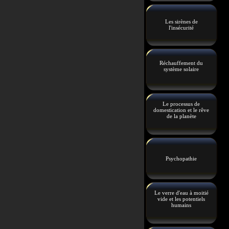
Les sirènes de
l'insécurité
Réchauffement du
système solaire
Le processus de
domestication et le rêve
de la planète
Psychopathie
Le verre d'eau à moitié
vide et les potentiels
humains