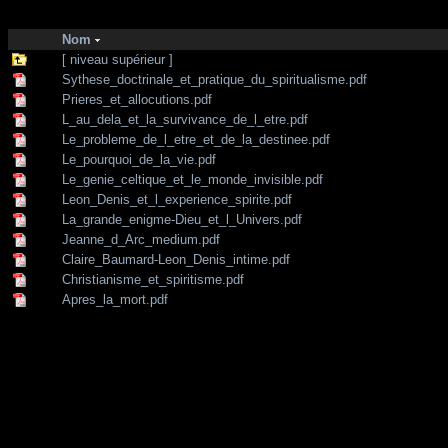
http://zone-7.net/
bibliotheque
/
Spiritisme
/
Leon Denis
Nom
[ niveau supérieur ]
Sythese_doctrinale_et_pratique_du_spiritualisme.pdf
Prieres_et_allocutions.pdf
L_au_dela_et_la_survivance_de_l_etre.pdf
Le_probleme_de_l_etre_et_de_la_destinee.pdf
Le_pourquoi_de_la_vie.pdf
Le_genie_celtique_et_le_monde_invisible.pdf
Leon_Denis_et_l_experience_spirite.pdf
La_grande_enigme-Dieu_et_l_Univers.pdf
Jeanne_d_Arc_medium.pdf
Claire_Baumard-Leon_Denis_intime.pdf
Christianisme_et_spiritisme.pdf
Apres_la_mort.pdf