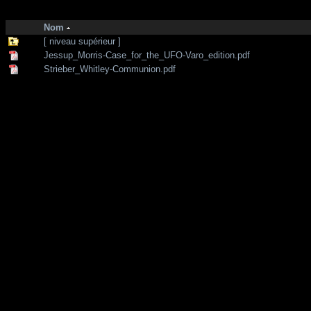
http://zone-7.net/
bibliotheque
/
--- Section Anglaise ---
/
UFOs
Nom
[ niveau supérieur ]
Jessup_Morris-Case_for_the_UFO-Varo_edition.pdf
Strieber_Whitley-Communion.pdf