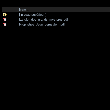
http://zone-7.net/
bibliotheque
/
Divers
Nom
[ niveau supérieur ]
La_clef_des_grands_mysteres.pdf
Propheties_Jean_Jerusalem.pdf