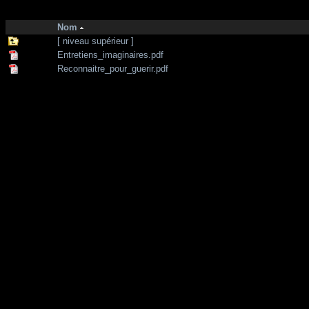
http://zone-7.net/
bibliotheque
/
Sante - Medecine alternative
Nom
[ niveau supérieur ]
Entretiens_imaginaires.pdf
Reconnaitre_pour_guerir.pdf