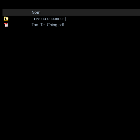
http://zone-7.net/
bibliotheque
/
--- Section Anglaise ---
/
Philosophy
Nom
[ niveau supérieur ]
Tao_Te_Ching.pdf