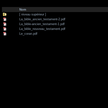
http://zone-7.net/
bibliotheque
/
Religions
Nom
[ niveau supérieur ]
La_bible_ancien_testament-2.pdf
La_bible-ancien_testament-1.pdf
La_bible_nouveau_testament.pdf
Le_coran.pdf