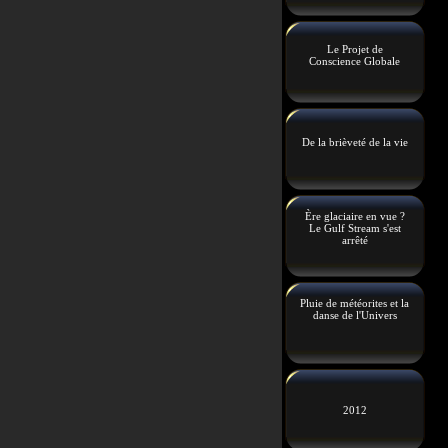
Le Projet de
Conscience Globale
De la brièveté de la vie
Ère glaciaire en vue ?
Le Gulf Stream s'est
arrêté
Pluie de météorites et la
danse de l'Univers
2012