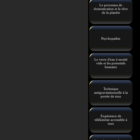
Le processus de
domestication et le rêve
de la planète
Psychopathie
Le verre d'eau à moitié
vide et les potentiels
humains
Technique
antigravitationnelle à la
portée de tous
Expérience de
télékinésie accessible à
tous