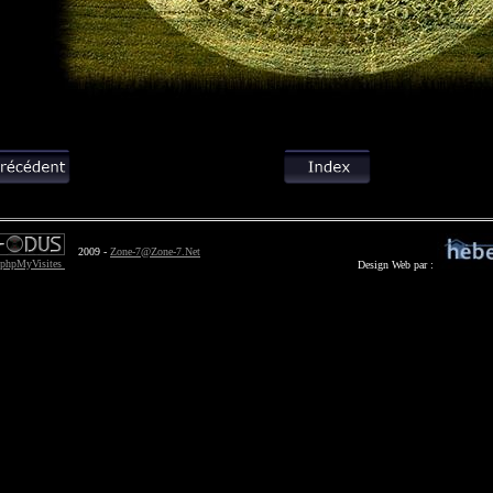
2009 -
Zone-7@Zone-7.Net
Design Web par :