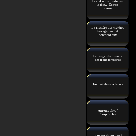
Le ciel nous tombe sur
la tête... Depuis
toujours !
Le mystère des cratères
hexagonaux et
pentagonaux
L'étrange phénomène
des trous terrestres
Tout est dans la forme
Agroglyphes /
Cropcircles
Traînées chimiques /