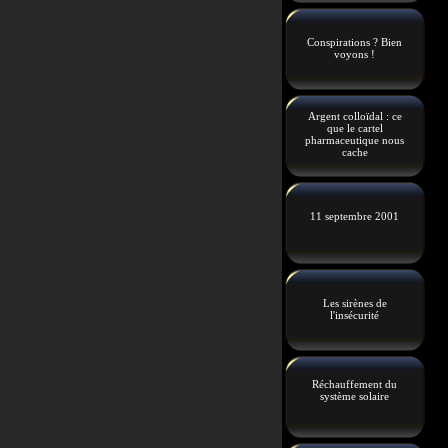
Conspirations ? Bien
voyons !
Argent colloïdal : ce
que le cartel
pharmaceutique nous
cache
11 septembre 2001
Les sirènes de
l'insécurité
Réchauffement du
système solaire